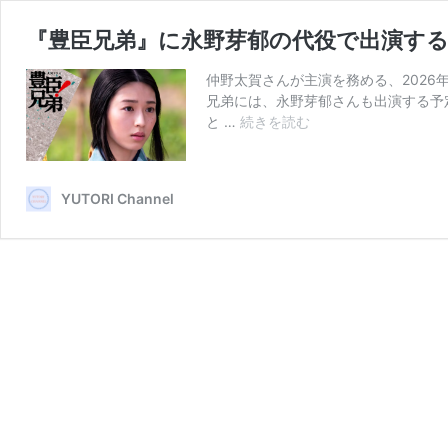
『豊臣兄弟』に永野芽郁の代役で出演す
仲野太賀さんが主演を務める、2026
兄弟には、永野芽郁さんも出演する予
『豊
と …
続きを読む
臣
兄
弟』
YUTORI Channel
に
永
野
芽
郁
の
代
役
で
出
演
す