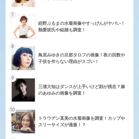
7
紺野ぶるまの水着画像やすっぴんがヤバい！
熱愛彼氏や結婚も調査！
8
鳥居みゆきの旦那タロフの画像！夜の回数や
子供を作らない理由がスゴい！
9
三浦大知はダンスが上手いけど顔が残念？嫁
のあゆみの画像を調査！
10
トラウデン直美の水着画像を調査！カップや
スリーサイズが過激！？