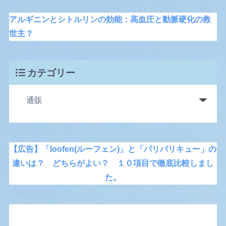
アルギニンとシトルリンの効能：高血圧と動脈硬化の救
世主？
カテゴリー
【広告】「loofen(ルーフェン)」と「パリパリキュー」の
違いは？ どちらがよい？ １０項目で徹底比較しまし
た。