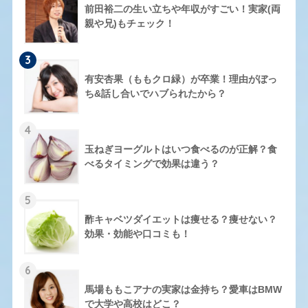
前田裕二の生い立ちや年収がすごい！実家(両
親や兄)もチェック！
3
有安杏果（ももクロ緑）が卒業！理由がぼっ
ち&話し合いでハブられたから？
4
玉ねぎヨーグルトはいつ食べるのが正解？食
べるタイミングで効果は違う？
5
酢キャベツダイエットは痩せる？痩せない？
効果・効能や口コミも！
6
馬場ももこアナの実家は金持ち？愛車はBMW
で大学や高校はどこ？