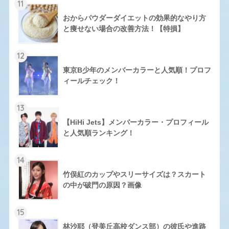
11
おからパウダーダイエットの効果的なやり方
と痩せない場合の改善方法！【特損】
12
東京B少年のメンバーカラーと人気順！プロフ
ィールチェック！
13
【HiHi Jets】メンバーカラー・プロフィール
と人気順ランキング！
14
竹俣紅のカップやスリーサイズは？スカート
の中が破門の原因？画像
15
林沙耶（登美丘高校ダンス部）の彼氏や進路