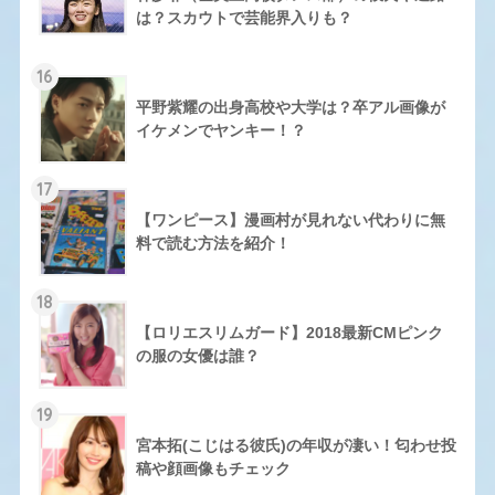
は？スカウトで芸能界入りも？
16
平野紫耀の出身高校や大学は？卒アル画像が
イケメンでヤンキー！？
17
【ワンピース】漫画村が見れない代わりに無
料で読む方法を紹介！
18
【ロリエスリムガード】2018最新CMピンク
の服の女優は誰？
19
宮本拓(こじはる彼氏)の年収が凄い！匂わせ投
稿や顔画像もチェック