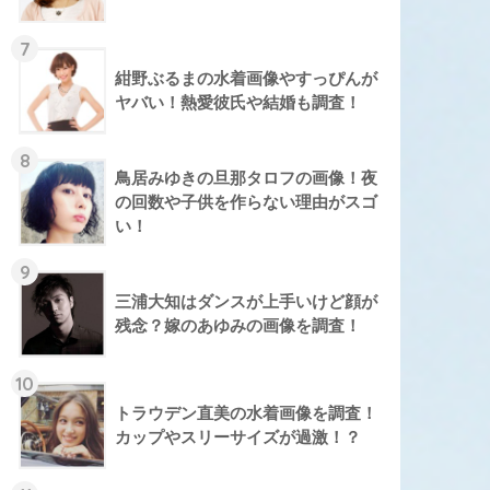
7
紺野ぶるまの水着画像やすっぴんが
ヤバい！熱愛彼氏や結婚も調査！
8
鳥居みゆきの旦那タロフの画像！夜
の回数や子供を作らない理由がスゴ
い！
9
三浦大知はダンスが上手いけど顔が
残念？嫁のあゆみの画像を調査！
10
トラウデン直美の水着画像を調査！
カップやスリーサイズが過激！？