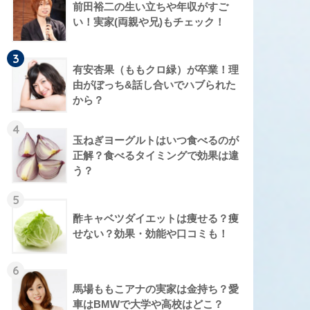
前田裕二の生い立ちや年収がすご
い！実家(両親や兄)もチェック！
3
有安杏果（ももクロ緑）が卒業！理
由がぼっち&話し合いでハブられた
から？
4
玉ねぎヨーグルトはいつ食べるのが
正解？食べるタイミングで効果は違
う？
5
酢キャベツダイエットは痩せる？痩
せない？効果・効能や口コミも！
6
馬場ももこアナの実家は金持ち？愛
車はBMWで大学や高校はどこ？