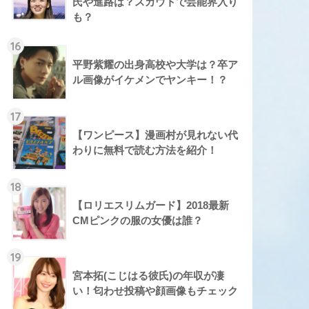
氏や進路は？スカウトで芸能界入り
も？
16
平野紫耀の出身高校や大学は？卒ア
ル画像がイケメンでヤンキー！？
17
【ワンピース】漫画村が見れない代
わりに無料で読む方法を紹介！
18
【ロリエスリムガード】2018最新
CMピンクの服の女優は誰？
19
宮本拓(こじはる彼氏)の年収が凄
い！匂わせ投稿や顔画像もチェック