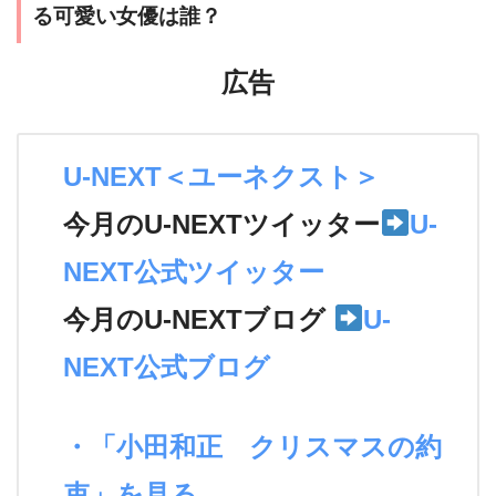
る可愛い女優は誰？
広告
U-NEXT＜ユーネクスト＞
今月のU-NEXTツイッター
U-
NEXT公式ツイッター
今月のU-NEXTブログ
U-
NEXT公式ブログ
・「小田和正 クリスマスの約
束」を見る