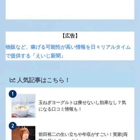
【広告】
物販など、稼げる可能性が高い情報を日々リアルタイム
で提供する「えいじ新聞」
人気記事はこちら！
1
玉ねぎヨーグルトは痩せないし効果なし？気
になる口コミ情報も！
2
前田裕二の生い立ちや年収がすごい！実家(両