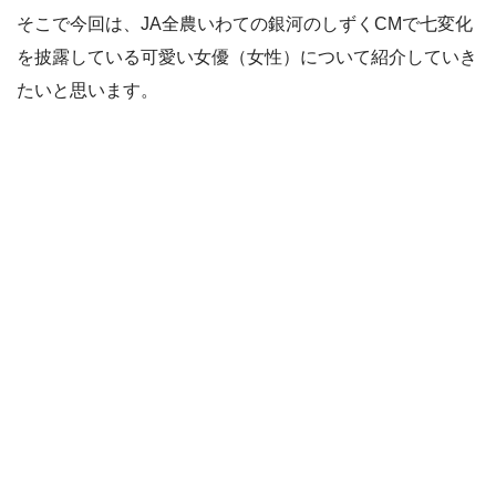
そこで今回は、JA全農いわての銀河のしずくCMで七変化
を披露している可愛い女優（女性）について紹介していき
たいと思います。