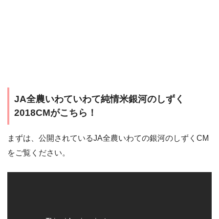
JA全農いわていわて純情米銀河のしずく
2018CMがこちら！
まずは、公開されているJA全農いわての銀河のしずくCM
をご覧ください。