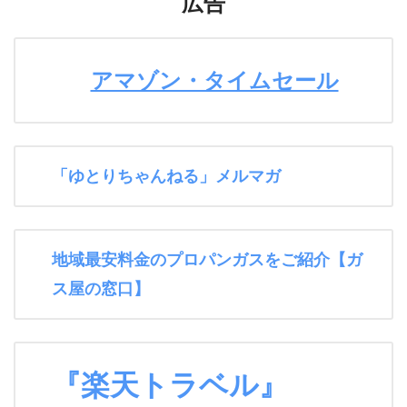
広告
アマゾン・タイムセール
「ゆとりちゃんねる」メルマガ
地域最安料金のプロパンガスをご紹介【ガ
ス屋の窓口】
『楽天トラベル』