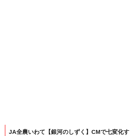
JA全農いわて【銀河のしずく】CMで七変化す