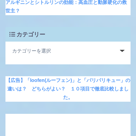
アルギニンとシトルリンの効能：高血圧と動脈硬化の救
世主？
カテゴリー
【広告】「loofen(ルーフェン)」と「パリパリキュー」の
違いは？ どちらがよい？ １０項目で徹底比較しまし
た。