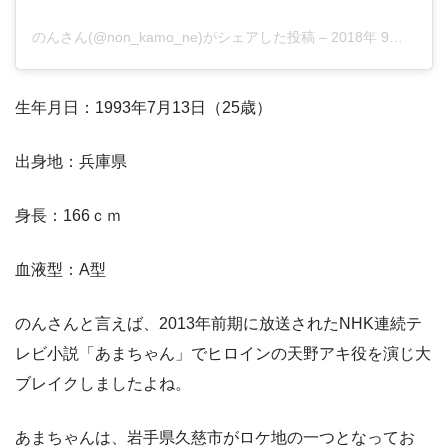
のんさん(@non_kamo_ne)がシェアした投稿
–
2018年 9月月14日午前6時24分PDT
生年月日：1993年7月13日（25歳）
出身地：兵庫県
身長：166ｃｍ
血液型：A型
のんさんと言えば、2013年前期に放送されたNHK連続テ
レビ小説「あまちゃん」でヒロインの天野アキ役を演じ大
ブレイクしましたよね。
あまちゃんは、岩手県久慈市がロケ地の一つとなってお