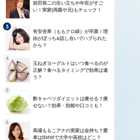
前田裕二の生い立ちや年収がすご
い！実家(両親や兄)もチェック！
3
有安杏果（ももクロ緑）が卒業！理
由がぼっち&話し合いでハブられた
から？
4
玉ねぎヨーグルトはいつ食べるのが
正解？食べるタイミングで効果は違
う？
5
酢キャベツダイエットは痩せる？痩
せない？効果・効能や口コミも！
6
馬場ももこアナの実家は金持ち？愛
車はBMWで大学や高校はどこ？