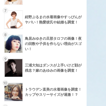
7
紺野ぶるまの水着画像やすっぴんが
ヤバい！熱愛彼氏や結婚も調査！
8
鳥居みゆきの旦那タロフの画像！夜
の回数や子供を作らない理由がスゴ
い！
9
三浦大知はダンスが上手いけど顔が
残念？嫁のあゆみの画像を調査！
10
トラウデン直美の水着画像を調査！
カップやスリーサイズが過激！？