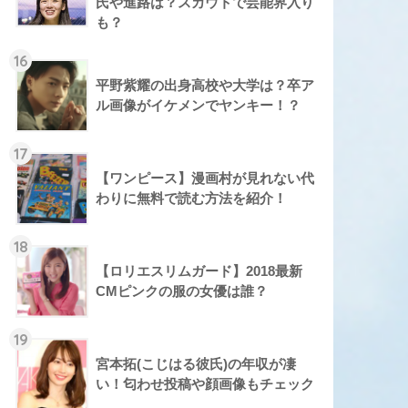
氏や進路は？スカウトで芸能界入り
も？
16
平野紫耀の出身高校や大学は？卒ア
ル画像がイケメンでヤンキー！？
17
【ワンピース】漫画村が見れない代
わりに無料で読む方法を紹介！
18
【ロリエスリムガード】2018最新
CMピンクの服の女優は誰？
19
宮本拓(こじはる彼氏)の年収が凄
い！匂わせ投稿や顔画像もチェック