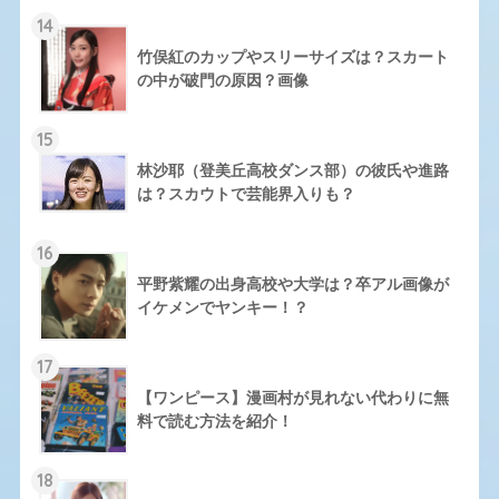
14
竹俣紅のカップやスリーサイズは？スカート
の中が破門の原因？画像
15
林沙耶（登美丘高校ダンス部）の彼氏や進路
は？スカウトで芸能界入りも？
16
平野紫耀の出身高校や大学は？卒アル画像が
イケメンでヤンキー！？
17
【ワンピース】漫画村が見れない代わりに無
料で読む方法を紹介！
18