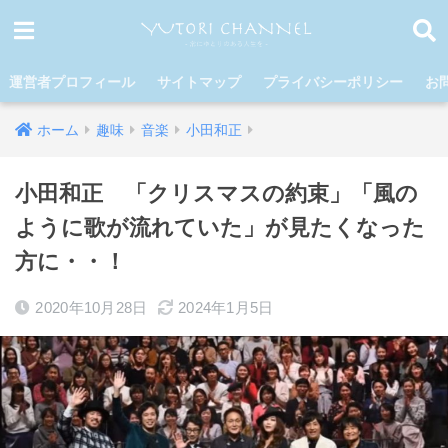
運営者プロフィール
サイトマップ
プライバシーポリシー
お
ホーム
趣味
音楽
小田和正
小田和正 「クリスマスの約束」「風の
ように歌が流れていた」が見たくなった
方に・・！
2020年10月28日
2024年1月5日