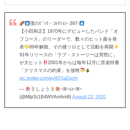
僕のﾋﾟｯｸ・ｺﾚｸｼｮﾝ -397-
【小田和正】1970年にデビューしたバンド「オ
フコース」のリーダーで、数々のヒット曲を発
表
89年解散。その後ソロとして活動を再開
91年リリースの「ラブ・ストーリーは突然に」
が大ヒット
2001年からは毎年12月に音楽特番
「クリスマスの約束」を放映
pic.twitter.com/py9D3aDayH
—
しょう
~ꕤ~ଯ~ꕤ~
(@MIp3z1B4WVAmhm8)
August 22, 2020