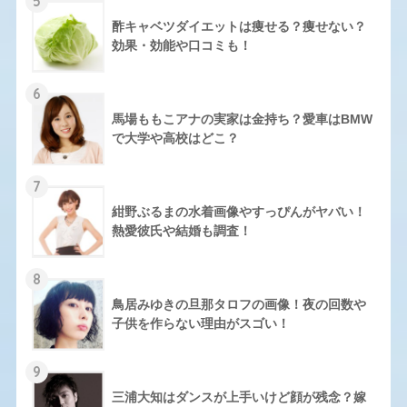
5
酢キャベツダイエットは痩せる？痩せない？
効果・効能や口コミも！
6
馬場ももこアナの実家は金持ち？愛車はBMW
で大学や高校はどこ？
7
紺野ぶるまの水着画像やすっぴんがヤバい！
熱愛彼氏や結婚も調査！
8
鳥居みゆきの旦那タロフの画像！夜の回数や
子供を作らない理由がスゴい！
9
三浦大知はダンスが上手いけど顔が残念？嫁