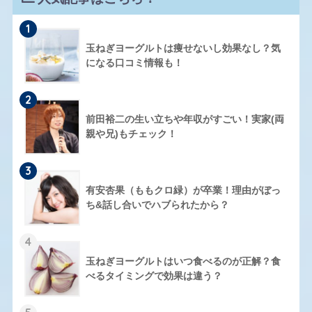
1
玉ねぎヨーグルトは痩せないし効果なし？気
になる口コミ情報も！
2
前田裕二の生い立ちや年収がすごい！実家(両
親や兄)もチェック！
3
有安杏果（ももクロ緑）が卒業！理由がぼっ
ち&話し合いでハブられたから？
4
玉ねぎヨーグルトはいつ食べるのが正解？食
べるタイミングで効果は違う？