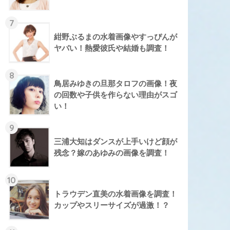
7
紺野ぶるまの水着画像やすっぴんが
ヤバい！熱愛彼氏や結婚も調査！
8
鳥居みゆきの旦那タロフの画像！夜
の回数や子供を作らない理由がスゴ
い！
9
三浦大知はダンスが上手いけど顔が
残念？嫁のあゆみの画像を調査！
10
トラウデン直美の水着画像を調査！
カップやスリーサイズが過激！？