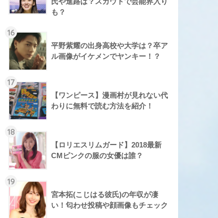
氏や進路は？スカウトで芸能界入り
も？
16
平野紫耀の出身高校や大学は？卒ア
ル画像がイケメンでヤンキー！？
17
【ワンピース】漫画村が見れない代
わりに無料で読む方法を紹介！
18
【ロリエスリムガード】2018最新
CMピンクの服の女優は誰？
19
宮本拓(こじはる彼氏)の年収が凄
い！匂わせ投稿や顔画像もチェック