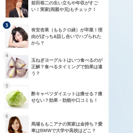
前田裕二の生い立ちや年収がすご
い！実家(両親や兄)もチェック！
3
有安杏果（ももクロ緑）が卒業！理
由がぼっち&話し合いでハブられた
から？
4
玉ねぎヨーグルトはいつ食べるのが
正解？食べるタイミングで効果は違
う？
5
酢キャベツダイエットは痩せる？痩
せない？効果・効能や口コミも！
6
馬場ももこアナの実家は金持ち？愛
車はBMWで大学や高校はどこ？