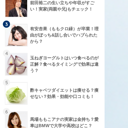
前田裕二の生い立ちや年収がすご
い！実家(両親や兄)もチェック！
3
有安杏果（ももクロ緑）が卒業！理
由がぼっち&話し合いでハブられた
から？
4
玉ねぎヨーグルトはいつ食べるのが
正解？食べるタイミングで効果は違
う？
5
酢キャベツダイエットは痩せる？痩
せない？効果・効能や口コミも！
6
馬場ももこアナの実家は金持ち？愛
車はBMWで大学や高校はどこ？