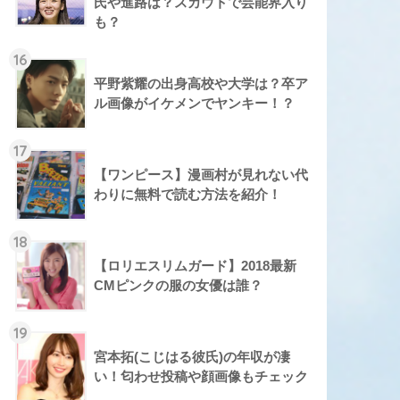
氏や進路は？スカウトで芸能界入り
も？
16
平野紫耀の出身高校や大学は？卒ア
ル画像がイケメンでヤンキー！？
17
【ワンピース】漫画村が見れない代
わりに無料で読む方法を紹介！
18
【ロリエスリムガード】2018最新
CMピンクの服の女優は誰？
19
宮本拓(こじはる彼氏)の年収が凄
い！匂わせ投稿や顔画像もチェック