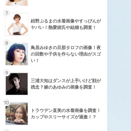
7
紺野ぶるまの水着画像やすっぴんが
ヤバい！熱愛彼氏や結婚も調査！
8
鳥居みゆきの旦那タロフの画像！夜
の回数や子供を作らない理由がスゴ
い！
9
三浦大知はダンスが上手いけど顔が
残念？嫁のあゆみの画像を調査！
10
トラウデン直美の水着画像を調査！
カップやスリーサイズが過激！？