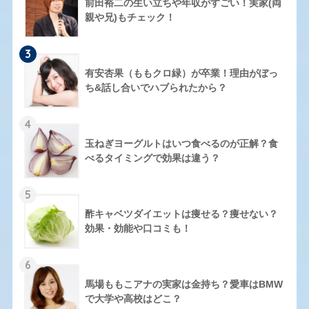
前田裕二の生い立ちや年収がすごい！実家(両
親や兄)もチェック！
3
有安杏果（ももクロ緑）が卒業！理由がぼっ
ち&話し合いでハブられたから？
4
玉ねぎヨーグルトはいつ食べるのが正解？食
べるタイミングで効果は違う？
5
酢キャベツダイエットは痩せる？痩せない？
効果・効能や口コミも！
6
馬場ももこアナの実家は金持ち？愛車はBMW
で大学や高校はどこ？