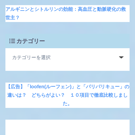
アルギニンとシトルリンの効能：高血圧と動脈硬化の救
世主？
カテゴリー
【広告】「loofen(ルーフェン)」と「パリパリキュー」の
違いは？ どちらがよい？ １０項目で徹底比較しまし
た。