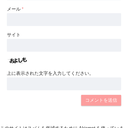
メール
*
サイト
上に表示された文字を入力してください。