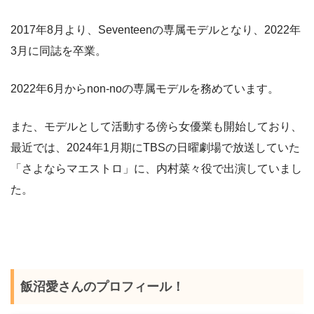
2017年8月より、Seventeenの専属モデルとなり、2022年
3月に同誌を卒業。
2022年6月からnon-noの専属モデルを務めています。
また、モデルとして活動する傍ら女優業も開始しており、
最近では、2024年1月期にTBSの日曜劇場で放送していた
「さよならマエストロ」に、内村菜々役で出演していまし
た。
飯沼愛さんのプロフィール！