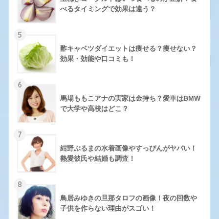
べるタイミングで効果は違う？
5
酢キャベツダイエットは痩せる？痩せない？
効果・効能や口コミも！
6
馬場ももこアナの実家は金持ち？愛車はBMW
で大学や高校はどこ？
7
紺野ぶるまの水着画像やすっぴんがヤバい！
熱愛彼氏や結婚も調査！
8
鳥居みゆきの旦那タロフの画像！夜の回数や
子供を作らない理由がスゴい！