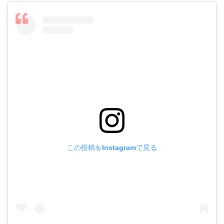
この投稿をInstagramで見る