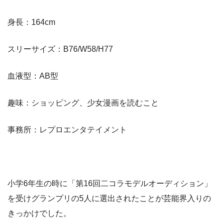
身長：164cm
スリーサイズ：B76/W58/H77
血液型：AB型
趣味：ショッピング、少女漫画を読むこと
事務所：レプロエンタテイメント
小学6年生の時に「第16回二コラモデルオーディション」
を受けグランプリの5人に選出されたことが芸能界入りの
きっかけでした。