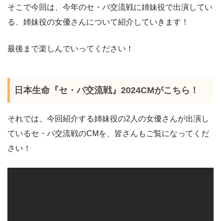
そこで今回は、今年のセ・パ交流戦に姉妹役で出演してい
る、姉妹役の女優さんについて紹介していきます！
最後まで楽しんでいってください！
日本生命『セ・パ交流戦』2024CMがこちら！
それでは、今回紹介する姉妹役の2人の女優さんが出演し
ているセ・パ交流戦のCMを、皆さんもご覧になってくだ
さい！