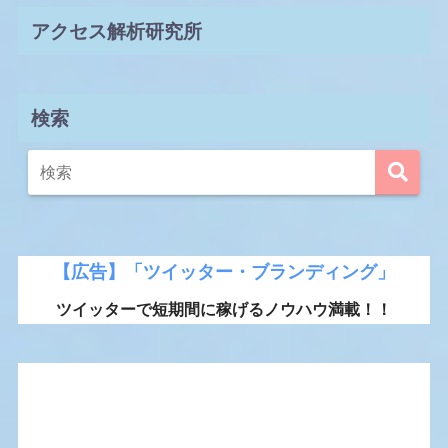
アクセス解析研究所
検索
【広告】「ツイッター・ブランディング」
ツイッターで短期間に稼げるノウハウ満載！！