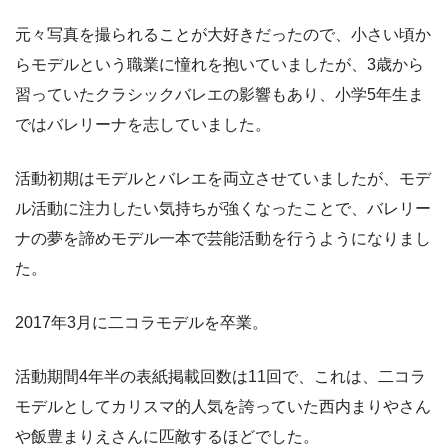
元々写真を撮られることが大好きだったので、小さい頃か
らモデルという職業に憧れを抱いていましたが、3歳から
習っていたクラシックバレエの影響もあり、小学5年生ま
ではバレリーナを志していました。
活動初期はモデルとバレエを両立させていましたが、モデ
ル活動に注力したい気持ちが強くなったことで、バレリー
ナの夢を諦めモデル一本で芸能活動を行うようになりまし
た。
2017年3月に二コラモデルを卒業。
活動期間4年半の表紙掲載回数は11回で、これは、二コラ
モデルとしてカリスマ的人気を誇っていた西内まりやさん
や飯豊まりえさんに匹敵するほどでした。