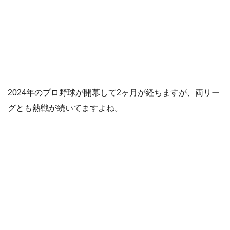
2024年のプロ野球が開幕して2ヶ月が経ちますが、両リー
グとも熱戦が続いてますよね。