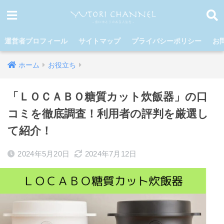
運営者プロフィール
サイトマップ
プライバシーポリシー
お
ホーム
お役立ち
「ＬＯＣＡＢＯ糖質カット炊飯器」の口
コミを徹底調査！利用者の評判を厳選し
て紹介！
2024年5月20日
2024年7月12日