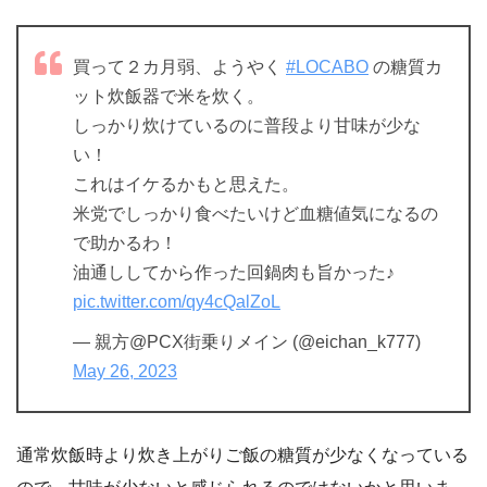
買って２カ月弱、ようやく
#LOCABO
の糖質カ
ット炊飯器で米を炊く。
しっかり炊けているのに普段より甘味が少な
い！
これはイケるかもと思えた。
米党でしっかり食べたいけど血糖値気になるの
で助かるわ！
油通ししてから作った回鍋肉も旨かった♪
pic.twitter.com/qy4cQalZoL
— 親方@PCX街乗りメイン (@eichan_k777)
May 26, 2023
通常炊飯時より炊き上がりご飯の糖質が少なくなっている