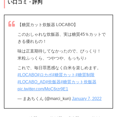
い口コミ・評判
【糖質カット炊飯器 LOCABO】
このおしゃれな炊飯器、実は糖質45％カットで
きる優れもの！
味は正直期待してなかったので、びっくり！
米粒ふっくら、つやつや、もっちり♪
これで、毎日罪悪感なく白米を楽しめます。
#LOCABO
#ロカボ
#糖質カット
#糖質制限
#LOCABO_AD
#炊飯器
#糖質カット炊飯器
pic.twitter.com/MoC6rzr9E1
— まあちくん (@marci_kun)
January 7, 2022