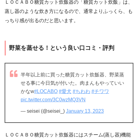
ＬＯＣＡＢＯ糖質カット炊飯器の「糖質カット炊飯」は、
蒸し器のような炊き方になるので、通常よりふっくら、も
っちり感が出るのだと思います。
野菜を蒸せる！という良い口コミ・評判
半年以上前に買った糖質カット炊飯器、野菜蒸
せる事に今日気が付いた。肉まんもやっていい
かなw
#LOCABO
#愛犬
#ちわわ
#チワワ
pic.twitter.com/3C0wzMQ3VN
— seisei (@seisei_)
January 13, 2023
ＬＯＣＡＢＯ糖質カット炊飯器にはスチーム(蒸し器)機能