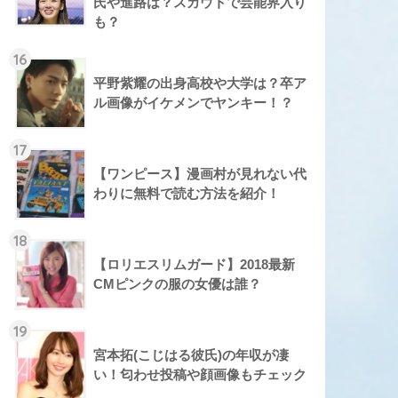
氏や進路は？スカウトで芸能界入り
も？
16
平野紫耀の出身高校や大学は？卒ア
ル画像がイケメンでヤンキー！？
17
【ワンピース】漫画村が見れない代
わりに無料で読む方法を紹介！
18
【ロリエスリムガード】2018最新
CMピンクの服の女優は誰？
19
宮本拓(こじはる彼氏)の年収が凄
い！匂わせ投稿や顔画像もチェック