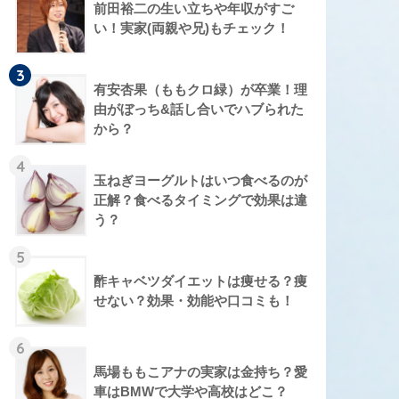
前田裕二の生い立ちや年収がすご
い！実家(両親や兄)もチェック！
3
有安杏果（ももクロ緑）が卒業！理
由がぼっち&話し合いでハブられた
から？
4
玉ねぎヨーグルトはいつ食べるのが
正解？食べるタイミングで効果は違
う？
5
酢キャベツダイエットは痩せる？痩
せない？効果・効能や口コミも！
6
馬場ももこアナの実家は金持ち？愛
車はBMWで大学や高校はどこ？