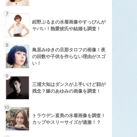
7
紺野ぶるまの水着画像やすっぴんが
ヤバい！熱愛彼氏や結婚も調査！
8
鳥居みゆきの旦那タロフの画像！夜
の回数や子供を作らない理由がスゴ
い！
9
三浦大知はダンスが上手いけど顔が
残念？嫁のあゆみの画像を調査！
10
トラウデン直美の水着画像を調査！
カップやスリーサイズが過激！？