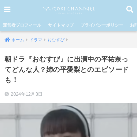
運営者プロフィール
サイトマップ
プライバシーポリシー
お
ホーム
ドラマ
おむすび
朝ドラ『おむすび』に出演中の平祐奈っ
てどんな人？姉の平愛梨とのエピソード
も！
2024年12月3日