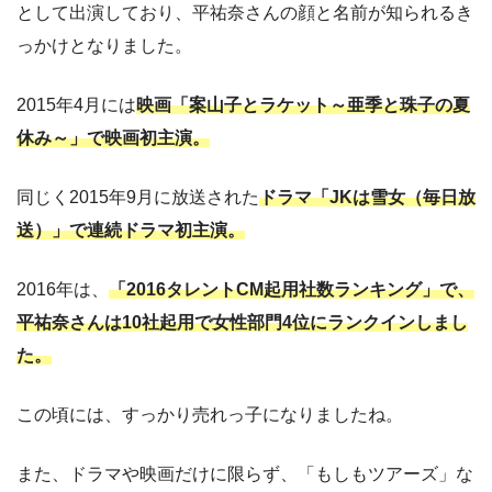
として出演しており、平祐奈さんの顔と名前が知られるき
っかけとなりました。
2015年4月には
映画「案山子とラケット～亜季と珠子の夏
休み～」で映画初主演。
同じく2015年9月に放送された
ドラマ「JKは雪女（毎日放
送）」で連続ドラマ初主演。
2016年は、
「2016タレントCM起用社数ランキング」で、
平祐奈さんは10社起用で女性部門4位にランクインしまし
た。
この頃には、すっかり売れっ子になりましたね。
また、ドラマや映画だけに限らず、「もしもツアーズ」な