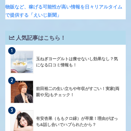
物販など、稼げる可能性が高い情報を日々リアルタイム
で提供する「えいじ新聞」
人気記事はこちら！
1
玉ねぎヨーグルトは痩せないし効果なし？気
になる口コミ情報も！
2
前田裕二の生い立ちや年収がすごい！実家(両
親や兄)もチェック！
3
有安杏果（ももクロ緑）が卒業！理由がぼっ
ち&話し合いでハブられたから？