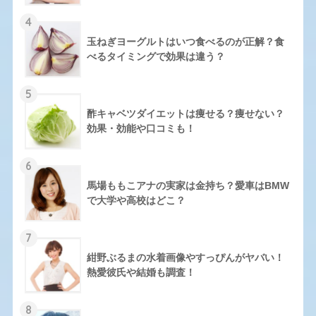
4
玉ねぎヨーグルトはいつ食べるのが正解？食
べるタイミングで効果は違う？
5
酢キャベツダイエットは痩せる？痩せない？
効果・効能や口コミも！
6
馬場ももこアナの実家は金持ち？愛車はBMW
で大学や高校はどこ？
7
紺野ぶるまの水着画像やすっぴんがヤバい！
熱愛彼氏や結婚も調査！
8