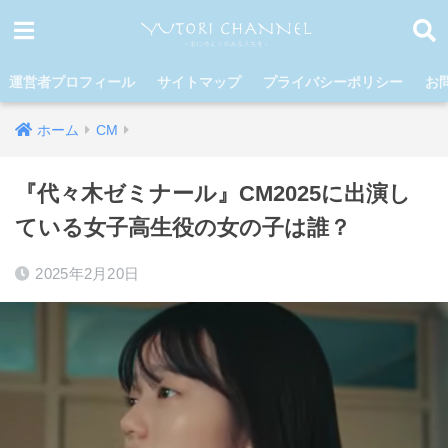
運営者プロフィール
サイトマップ
プライバシーポリシー
お
ホーム
CM
『代々木ゼミナール』CM2025に出演し
ている女子高生役の女の子は誰？
2025年2月20日