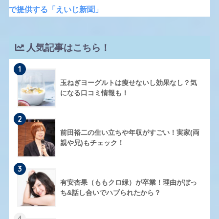
で提供する「えいじ新聞」
人気記事はこちら！
1
玉ねぎヨーグルトは痩せないし効果なし？気
になる口コミ情報も！
2
前田裕二の生い立ちや年収がすごい！実家(両
親や兄)もチェック！
3
有安杏果（ももクロ緑）が卒業！理由がぼっ
ち&話し合いでハブられたから？
4