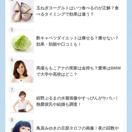
玉ねぎヨーグルトはいつ食べるのが正解？食
べるタイミングで効果は違う？
5
酢キャベツダイエットは痩せる？痩せない？
効果・効能や口コミも！
6
馬場ももこアナの実家は金持ち？愛車はBMW
で大学や高校はどこ？
7
紺野ぶるまの水着画像やすっぴんがヤバい！
熱愛彼氏や結婚も調査！
8
鳥居みゆきの旦那タロフの画像！夜の回数や