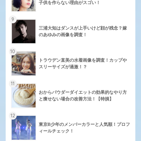
子供を作らない理由がスゴい！
9
三浦大知はダンスが上手いけど顔が残念？嫁
のあゆみの画像を調査！
10
トラウデン直美の水着画像を調査！カップや
スリーサイズが過激！？
11
おからパウダーダイエットの効果的なやり方
と痩せない場合の改善方法！【特損】
12
東京B少年のメンバーカラーと人気順！プロフ
ィールチェック！