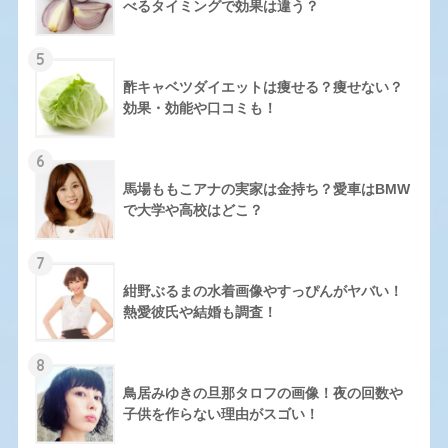
べるタイミングで効果は違う？
5
酢キャベツダイエットは痩せる？痩せない？
効果・効能や口コミも！
6
馬場ももこアナの実家は金持ち？愛車はBMW
で大学や高校はどこ？
7
紺野ぶるまの水着画像やすっぴんがヤバい！
熱愛彼氏や結婚も調査！
8
鳥居みゆきの旦那タロフの画像！夜の回数や
子供を作らない理由がスゴい！