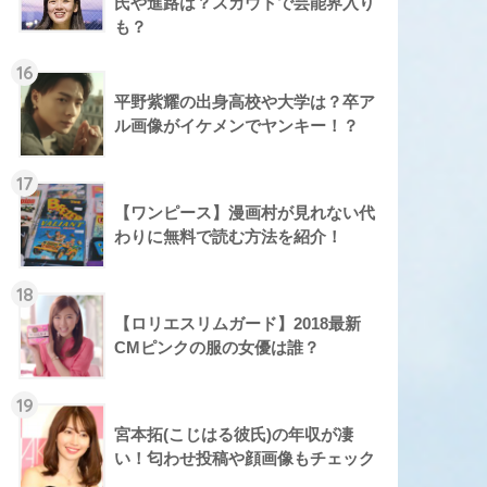
氏や進路は？スカウトで芸能界入り
も？
16
平野紫耀の出身高校や大学は？卒ア
ル画像がイケメンでヤンキー！？
17
【ワンピース】漫画村が見れない代
わりに無料で読む方法を紹介！
18
【ロリエスリムガード】2018最新
CMピンクの服の女優は誰？
19
宮本拓(こじはる彼氏)の年収が凄
い！匂わせ投稿や顔画像もチェック