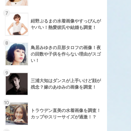
7
紺野ぶるまの水着画像やすっぴんが
ヤバい！熱愛彼氏や結婚も調査！
8
鳥居みゆきの旦那タロフの画像！夜
の回数や子供を作らない理由がスゴ
い！
9
三浦大知はダンスが上手いけど顔が
残念？嫁のあゆみの画像を調査！
10
トラウデン直美の水着画像を調査！
カップやスリーサイズが過激！？