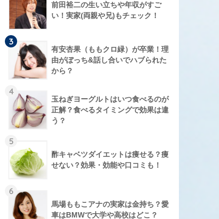
前田裕二の生い立ちや年収がすご
い！実家(両親や兄)もチェック！
3
有安杏果（ももクロ緑）が卒業！理
由がぼっち&話し合いでハブられた
から？
4
玉ねぎヨーグルトはいつ食べるのが
正解？食べるタイミングで効果は違
う？
5
酢キャベツダイエットは痩せる？痩
せない？効果・効能や口コミも！
6
馬場ももこアナの実家は金持ち？愛
車はBMWで大学や高校はどこ？