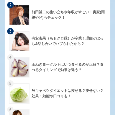
2
前田裕二の生い立ちや年収がすごい！実家(両
親や兄)もチェック！
3
有安杏果（ももクロ緑）が卒業！理由がぼっ
ち&話し合いでハブられたから？
4
玉ねぎヨーグルトはいつ食べるのが正解？食
べるタイミングで効果は違う？
5
酢キャベツダイエットは痩せる？痩せない？
効果・効能や口コミも！
6