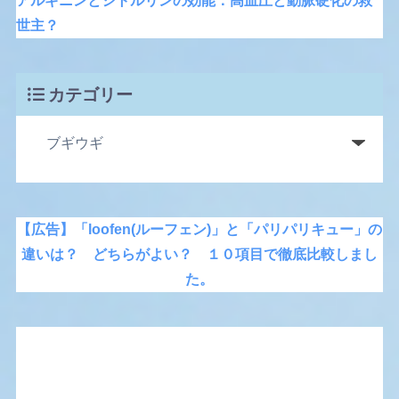
アルギニンとシトルリンの効能：高血圧と動脈硬化の救
世主？
カテゴリー
【広告】「loofen(ルーフェン)」と「パリパリキュー」の
違いは？ どちらがよい？ １０項目で徹底比較しまし
た。