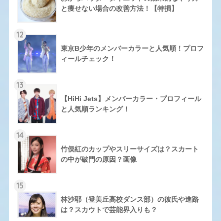
と痩せない場合の改善方法！【特損】
12
東京B少年のメンバーカラーと人気順！プロフ
ィールチェック！
13
【HiHi Jets】メンバーカラー・プロフィール
と人気順ランキング！
14
竹俣紅のカップやスリーサイズは？スカート
の中が破門の原因？画像
15
林沙耶（登美丘高校ダンス部）の彼氏や進路
は？スカウトで芸能界入りも？