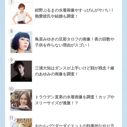
7
紺野ぶるまの水着画像やすっぴんがヤバい！
熱愛彼氏や結婚も調査！
8
鳥居みゆきの旦那タロフの画像！夜の回数や
子供を作らない理由がスゴい！
9
三浦大知はダンスが上手いけど顔が残念？嫁
のあゆみの画像を調査！
10
トラウデン直美の水着画像を調査！カップや
スリーサイズが過激！？
11
おからパウダーダイエットの効果的なやり方