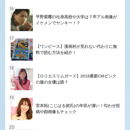
16
平野紫耀の出身高校や大学は？卒アル画像が
イケメンでヤンキー！？
17
【ワンピース】漫画村が見れない代わりに無
料で読む方法を紹介！
18
【ロリエスリムガード】2018最新CMピンク
の服の女優は誰？
19
宮本拓(こじはる彼氏)の年収が凄い！匂わせ投
稿や顔画像もチェック
20