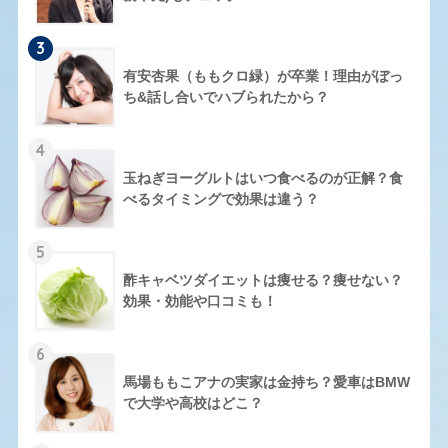
3
有安杏果（ももクロ緑）が卒業！理由がぼっ
ち&話し合いでハブられたから？
4
玉ねぎヨーグルトはいつ食べるのが正解？食
べるタイミングで効果は違う？
5
酢キャベツダイエットは痩せる？痩せない？
効果・効能や口コミも！
6
馬場ももこアナの実家は金持ち？愛車はBMW
で大学や高校はどこ？