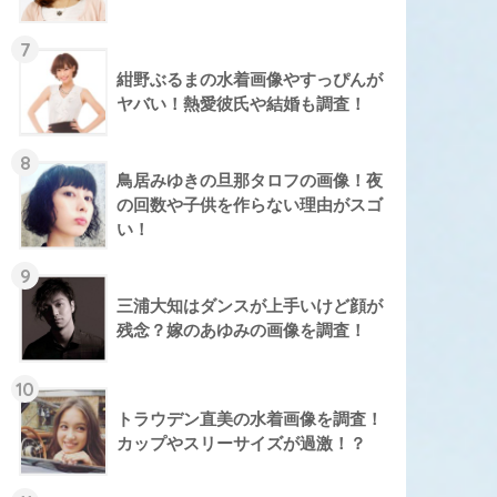
7
紺野ぶるまの水着画像やすっぴんが
ヤバい！熱愛彼氏や結婚も調査！
8
鳥居みゆきの旦那タロフの画像！夜
の回数や子供を作らない理由がスゴ
い！
9
三浦大知はダンスが上手いけど顔が
残念？嫁のあゆみの画像を調査！
10
トラウデン直美の水着画像を調査！
カップやスリーサイズが過激！？