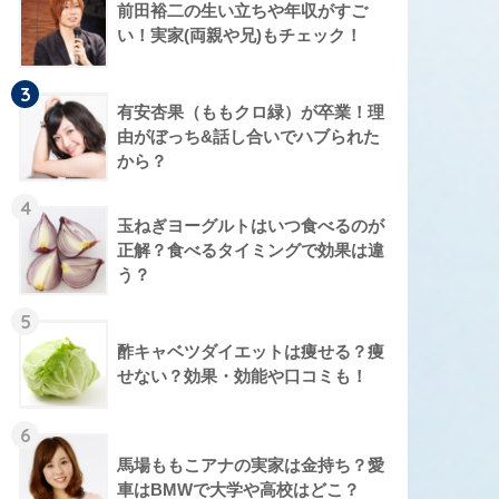
前田裕二の生い立ちや年収がすご
い！実家(両親や兄)もチェック！
3
有安杏果（ももクロ緑）が卒業！理
由がぼっち&話し合いでハブられた
から？
4
玉ねぎヨーグルトはいつ食べるのが
正解？食べるタイミングで効果は違
う？
5
酢キャベツダイエットは痩せる？痩
せない？効果・効能や口コミも！
6
馬場ももこアナの実家は金持ち？愛
車はBMWで大学や高校はどこ？