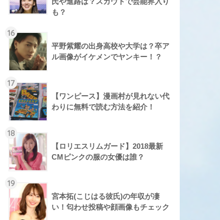
氏や進路は？スカウトで芸能界入り
も？
16
平野紫耀の出身高校や大学は？卒ア
ル画像がイケメンでヤンキー！？
17
【ワンピース】漫画村が見れない代
わりに無料で読む方法を紹介！
18
【ロリエスリムガード】2018最新
CMピンクの服の女優は誰？
19
宮本拓(こじはる彼氏)の年収が凄
い！匂わせ投稿や顔画像もチェック