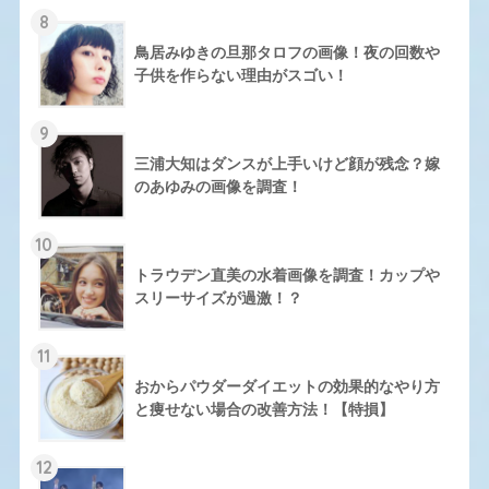
8
鳥居みゆきの旦那タロフの画像！夜の回数や
子供を作らない理由がスゴい！
9
三浦大知はダンスが上手いけど顔が残念？嫁
のあゆみの画像を調査！
10
トラウデン直美の水着画像を調査！カップや
スリーサイズが過激！？
11
おからパウダーダイエットの効果的なやり方
と痩せない場合の改善方法！【特損】
12