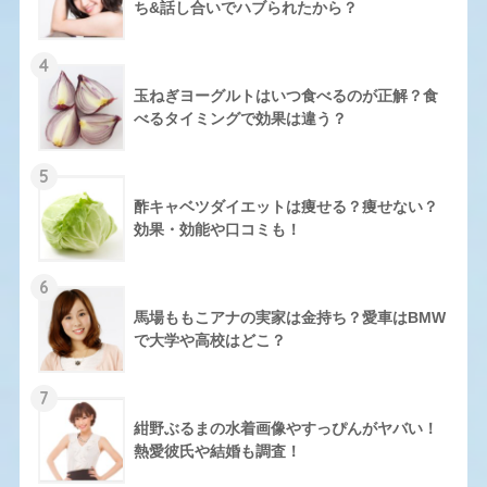
ち&話し合いでハブられたから？
4
玉ねぎヨーグルトはいつ食べるのが正解？食
べるタイミングで効果は違う？
5
酢キャベツダイエットは痩せる？痩せない？
効果・効能や口コミも！
6
馬場ももこアナの実家は金持ち？愛車はBMW
で大学や高校はどこ？
7
紺野ぶるまの水着画像やすっぴんがヤバい！
熱愛彼氏や結婚も調査！