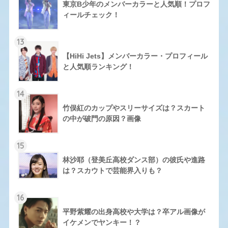
東京B少年のメンバーカラーと人気順！プロフ
ィールチェック！
13
【HiHi Jets】メンバーカラー・プロフィール
と人気順ランキング！
14
竹俣紅のカップやスリーサイズは？スカート
の中が破門の原因？画像
15
林沙耶（登美丘高校ダンス部）の彼氏や進路
は？スカウトで芸能界入りも？
16
平野紫耀の出身高校や大学は？卒アル画像が
イケメンでヤンキー！？