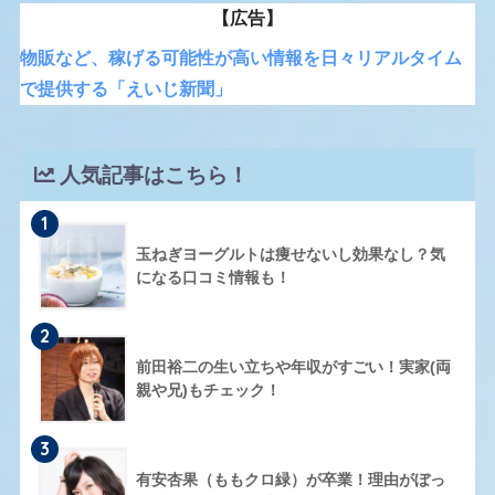
【広告】
物販など、稼げる可能性が高い情報を日々リアルタイム
で提供する「えいじ新聞」
人気記事はこちら！
1
玉ねぎヨーグルトは痩せないし効果なし？気
になる口コミ情報も！
2
前田裕二の生い立ちや年収がすごい！実家(両
親や兄)もチェック！
3
有安杏果（ももクロ緑）が卒業！理由がぼっ