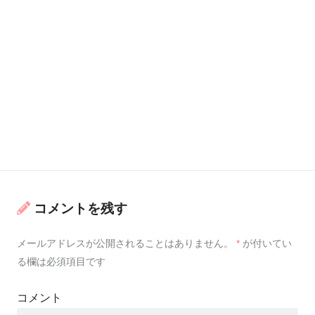
コメントを残す
メールアドレスが公開されることはありません。
*
が付いてい
る欄は必須項目です
コメント