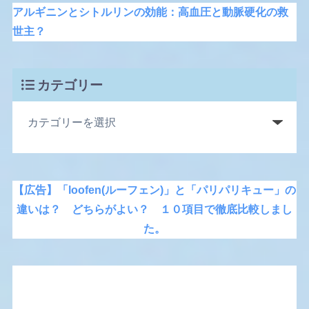
アルギニンとシトルリンの効能：高血圧と動脈硬化の救
世主？
カテゴリー
【広告】「loofen(ルーフェン)」と「パリパリキュー」の
違いは？ どちらがよい？ １０項目で徹底比較しまし
た。