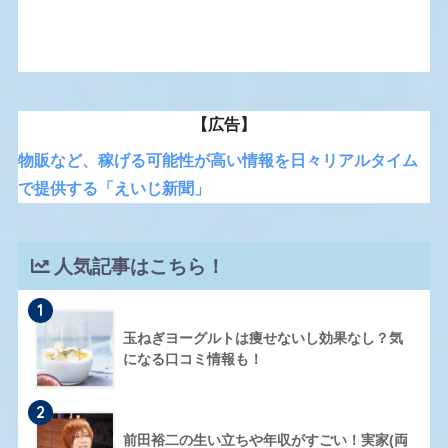
【広告】
物販など、稼げる可能性が高い情報を日々リアルタイム
で提供する「えいじ新聞」
人気記事はこちら！
1
玉ねぎヨーグルトは痩せないし効果なし？気
になる口コミ情報も！
2
前田裕二の生い立ちや年収がすごい！実家(両