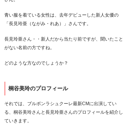
青い服を着ている女性は、去年デビューした新人女優の
「長見玲亜（ながみ・れあ）」さんです。
長見玲亜さん・・新人だから当たり前ですが、聞いたこと
がない名前の方ですね。
どのような方なのでしょうか？
桐谷美玲のプロフィール
それでは、ブルボンラシュクーレ最新CMに出演してい
る、桐谷美玲さんと長見玲亜さんのプロフィールを紹介し
ていきます。