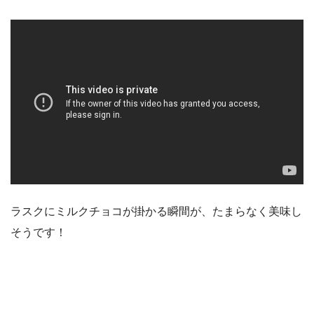
ラスクにミルクチョコが掛かる瞬間が、たまらなく美味し
そうです！