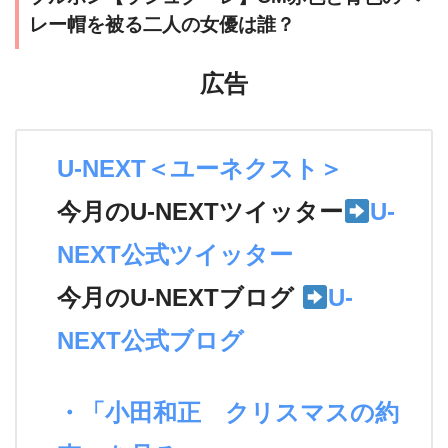
レー帽を被る二人の女優は誰？
広告
U-NEXT＜ユーネクスト＞
今月のU-NEXTツイッター
U-
NEXT公式ツイッター
今月のU-NEXTブログ
U-
NEXT公式ブログ
・「小田和正 クリスマスの約