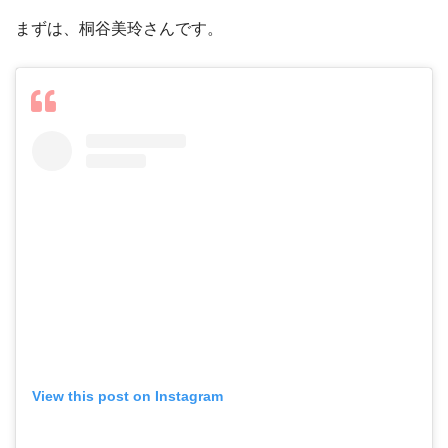
まずは、桐谷美玲さんです。
View this post on Instagram