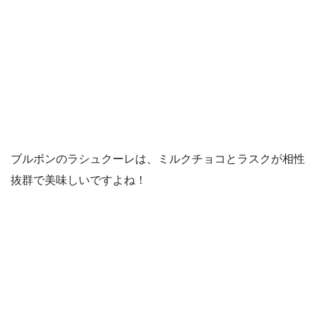
ブルボンのラシュクーレは、ミルクチョコとラスクが相性
抜群で美味しいですよね！