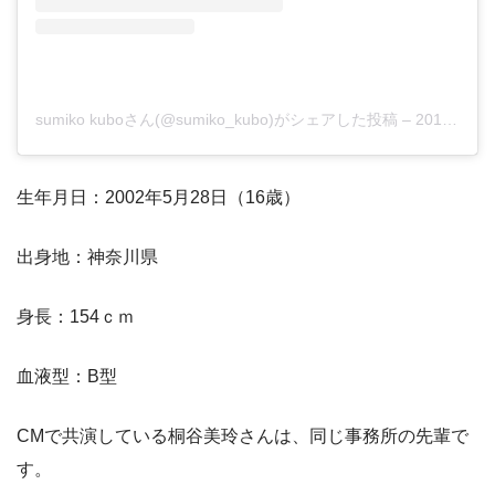
sumiko kuboさん(@sumiko_kubo)がシェアした投稿
–
2018年 6月月1日午前12時43分PDT
生年月日：2002年5月28日（16歳）
出身地：神奈川県
身長：154ｃｍ
血液型：B型
CMで共演している桐谷美玲さんは、同じ事務所の先輩で
す。