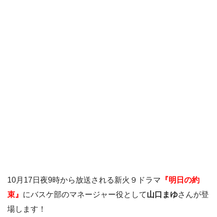
10月17日夜9時から放送される新火９ドラマ
『明日の約
束』
にバスケ部のマネージャー役として
山口まゆ
さんが登
場します！