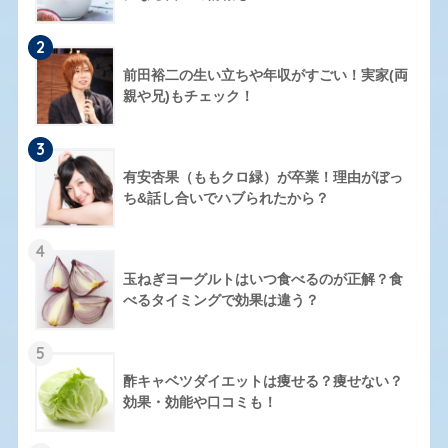
2
前田裕二の生い立ちや年収がすごい！実家(両
親や兄)もチェック！
3
有安杏果（ももクロ緑）が卒業！理由がぼっ
ち&話し合いでハブられたから？
4
玉ねぎヨーグルトはいつ食べるのが正解？食
べるタイミングで効果は違う？
5
酢キャベツダイエットは痩せる？痩せない？
効果・効能や口コミも！