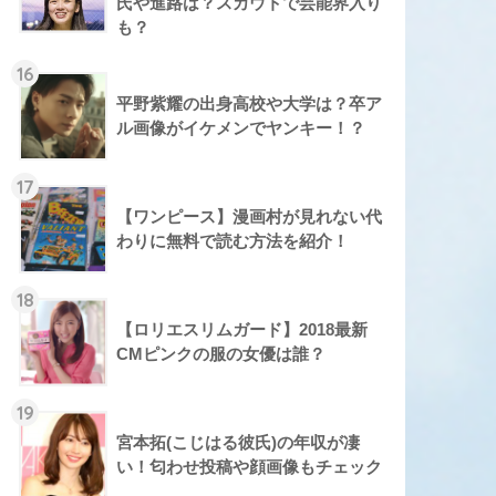
氏や進路は？スカウトで芸能界入り
も？
16
平野紫耀の出身高校や大学は？卒ア
ル画像がイケメンでヤンキー！？
17
【ワンピース】漫画村が見れない代
わりに無料で読む方法を紹介！
18
【ロリエスリムガード】2018最新
CMピンクの服の女優は誰？
19
宮本拓(こじはる彼氏)の年収が凄
い！匂わせ投稿や顔画像もチェック