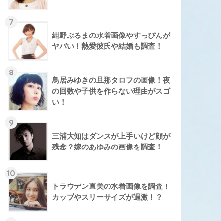
7
紺野ぶるまの水着画像やすっぴんが
ヤバい！熱愛彼氏や結婚も調査！
8
鳥居みゆきの旦那タロフの画像！夜
の回数や子供を作らない理由がスゴ
い！
9
三浦大知はダンスが上手いけど顔が
残念？嫁のあゆみの画像を調査！
10
トラウデン直美の水着画像を調査！
カップやスリーサイズが過激！？