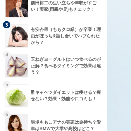
前田裕二の生い立ちや年収がすご
い！実家(両親や兄)もチェック！
3
有安杏果（ももクロ緑）が卒業！理
由がぼっち&話し合いでハブられた
から？
4
玉ねぎヨーグルトはいつ食べるのが
正解？食べるタイミングで効果は違
う？
5
酢キャベツダイエットは痩せる？痩
せない？効果・効能や口コミも！
6
馬場ももこアナの実家は金持ち？愛
車はBMWで大学や高校はどこ？