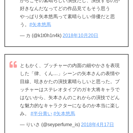
からこその素晴らしい演技だし、演技するのが
好きなんだなってどの作品見てもそう思う
やっぱり矢本悠馬って素晴らしい俳優だと思
う。
#矢本悠馬
— カ (@k1t0h1n4k)
2018年10月20日
ともかく、ブッチャーの内面の細やかさを表現
した「律、くん…」シーンの矢本さんの表情や
目線、呟きかたの演技素晴らしいと思った。ブ
ッチャーはステレオタイプのガキ大将キャラで
はないから、矢本さんのこれからの演技でどん
な魅力的なキャラクターになるのか本当に楽し
み。
#半分青い
#矢本悠馬
— りいさ (@seyperfume_is)
2018年4月17日