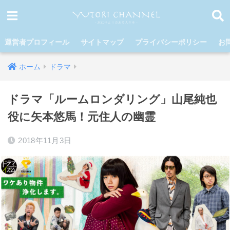
運営者プロフィール
サイトマップ
プライバシーポリシー
お
ホーム
ドラマ
ドラマ「ルームロンダリング」山尾純也
役に矢本悠馬！元住人の幽霊
2018年11月3日