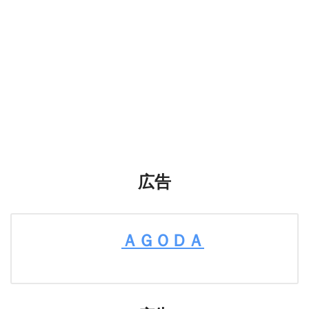
広告
ＡＧＯＤＡ