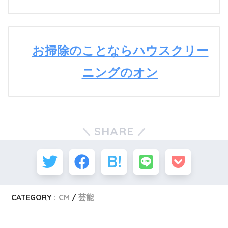
お掃除のことならハウスクリー
ニングのオン
SHARE
CATEGORY :
CM
芸能