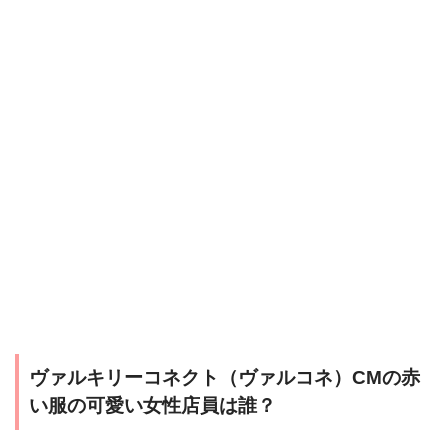
ヴァルキリーコネクト（ヴァルコネ）CMの赤
い服の可愛い女性店員は誰？