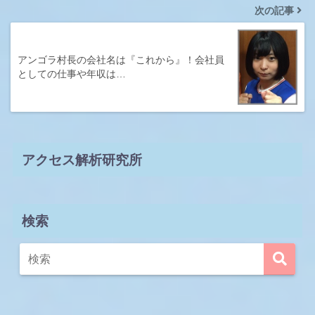
次の記事
アンゴラ村長の会社名は『これから』！会社員
としての仕事や年収は…
アクセス解析研究所
検索