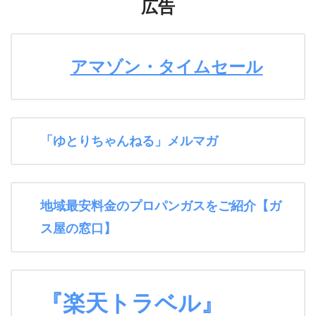
広告
アマゾン・タイムセール
「ゆとりちゃんねる」メルマガ
地域最安料金のプロパンガスをご紹介【ガ
ス屋の窓口】
『楽天トラベル』