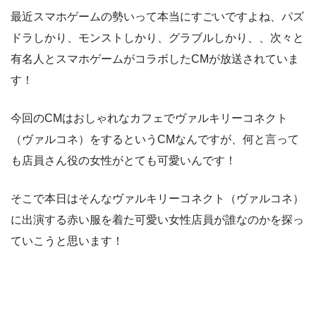
最近スマホゲームの勢いって本当にすごいですよね、パズ
ドラしかり、モンストしかり、グラブルしかり、、次々と
有名人とスマホゲームがコラボしたCMが放送されていま
す！
今回のCMはおしゃれなカフェでヴァルキリーコネクト
（ヴァルコネ）をするというCMなんですが、何と言って
も店員さん役の女性がとても可愛いんです！
そこで本日はそんなヴァルキリーコネクト（ヴァルコネ）
に出演する赤い服を着た可愛い女性店員が誰なのかを探っ
ていこうと思います！