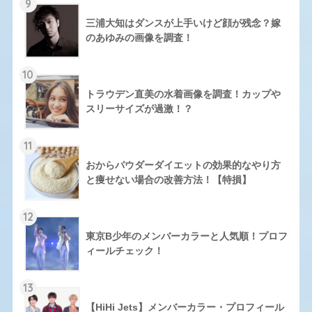
9
三浦大知はダンスが上手いけど顔が残念？嫁
のあゆみの画像を調査！
10
トラウデン直美の水着画像を調査！カップや
スリーサイズが過激！？
11
おからパウダーダイエットの効果的なやり方
と痩せない場合の改善方法！【特損】
12
東京B少年のメンバーカラーと人気順！プロフ
ィールチェック！
13
【HiHi Jets】メンバーカラー・プロフィール