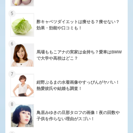
5
酢キャベツダイエットは痩せる？痩せない？
効果・効能や口コミも！
6
馬場ももこアナの実家は金持ち？愛車はBMW
で大学や高校はどこ？
7
紺野ぶるまの水着画像やすっぴんがヤバい！
熱愛彼氏や結婚も調査！
8
鳥居みゆきの旦那タロフの画像！夜の回数や
子供を作らない理由がスゴい！