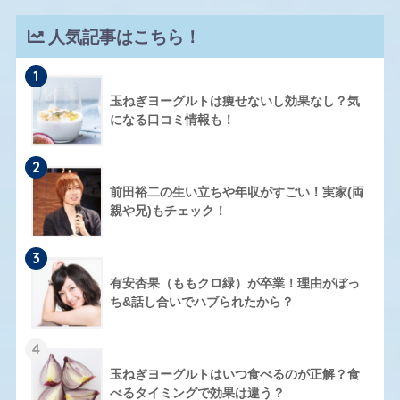
人気記事はこちら！
1
玉ねぎヨーグルトは痩せないし効果なし？気
になる口コミ情報も！
2
前田裕二の生い立ちや年収がすごい！実家(両
親や兄)もチェック！
3
有安杏果（ももクロ緑）が卒業！理由がぼっ
ち&話し合いでハブられたから？
4
玉ねぎヨーグルトはいつ食べるのが正解？食
べるタイミングで効果は違う？