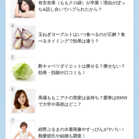
有安杏果（ももクロ緑）が卒業！理由がぼっ
ち&話し合いでハブられたから？
4
玉ねぎヨーグルトはいつ食べるのが正解？食
べるタイミングで効果は違う？
5
酢キャベツダイエットは痩せる？痩せない？
効果・効能や口コミも！
6
馬場ももこアナの実家は金持ち？愛車はBMW
で大学や高校はどこ？
7
紺野ぶるまの水着画像やすっぴんがヤバい！
熱愛彼氏や結婚も調査！