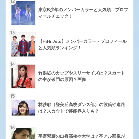
12
東京B少年のメンバーカラーと人気順！プロフ
ィールチェック！
13
【HiHi Jets】メンバーカラー・プロフィール
と人気順ランキング！
14
竹俣紅のカップやスリーサイズは？スカート
の中が破門の原因？画像
15
林沙耶（登美丘高校ダンス部）の彼氏や進路
は？スカウトで芸能界入りも？
16
平野紫耀の出身高校や大学は？卒アル画像が