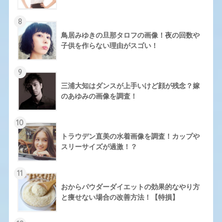
8
鳥居みゆきの旦那タロフの画像！夜の回数や
子供を作らない理由がスゴい！
9
三浦大知はダンスが上手いけど顔が残念？嫁
のあゆみの画像を調査！
10
トラウデン直美の水着画像を調査！カップや
スリーサイズが過激！？
11
おからパウダーダイエットの効果的なやり方
と痩せない場合の改善方法！【特損】