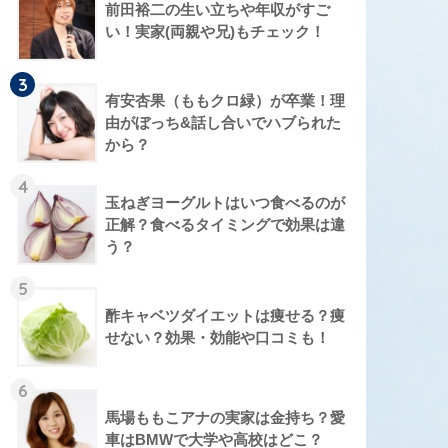
前田裕二の生い立ちや年収がすご
い！実家(両親や兄)もチェック！
3
有安杏果（ももクロ緑）が卒業！理
由がぼっち&話し合いでハブられた
から？
4
玉ねぎヨーグルトはいつ食べるのが
正解？食べるタイミングで効果は違
う？
5
酢キャベツダイエットは痩せる？痩
せない？効果・効能や口コミも！
6
馬場ももこアナの実家は金持ち？愛
車はBMWで大学や高校はどこ？