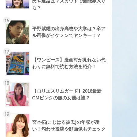
氏や進路は？スカウトで芸能界入り
も？
16
平野紫耀の出身高校や大学は？卒ア
ル画像がイケメンでヤンキー！？
17
【ワンピース】漫画村が見れない代
わりに無料で読む方法を紹介！
18
【ロリエスリムガード】2018最新
CMピンクの服の女優は誰？
19
宮本拓(こじはる彼氏)の年収が凄
い！匂わせ投稿や顔画像もチェック