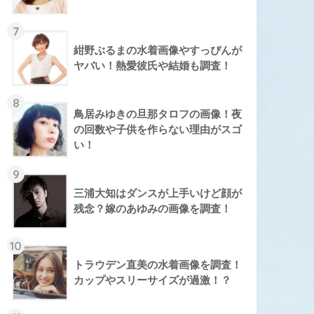
7
紺野ぶるまの水着画像やすっぴんが
ヤバい！熱愛彼氏や結婚も調査！
8
鳥居みゆきの旦那タロフの画像！夜
の回数や子供を作らない理由がスゴ
い！
9
三浦大知はダンスが上手いけど顔が
残念？嫁のあゆみの画像を調査！
10
トラウデン直美の水着画像を調査！
カップやスリーサイズが過激！？