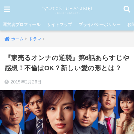
運営者プロフィール
サイトマップ
プライバシーポリシー
お
ホーム
ドラマ
『家売るオンナの逆襲』第6話あらすじや
感想！不倫はOK？新しい愛の形とは？
2019年2月26日