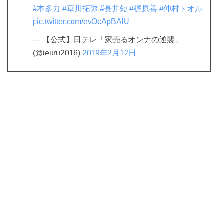
#本多力
#草川拓弥
#長井短
#梶原善
#仲村トオル
pic.twitter.com/evOcApBAlU
— 【公式】日テレ「家売るオンナの逆襲」
(@ieuru2016)
2019年2月12日