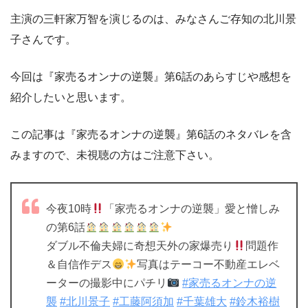
主演の三軒家万智を演じるのは、みなさんご存知の北川景
子さんです。
今回は『家売るオンナの逆襲』第6話のあらすじや感想を
紹介したいと思います。
この記事は『家売るオンナの逆襲』第6話のネタバレを含
みますので、未視聴の方はご注意下さい。
今夜10時
「家売るオンナの逆襲」愛と憎しみ
の第6話
ダブル不倫夫婦に奇想天外の家爆売り
問題作
＆自信作デス
写真はテーコー不動産エレベ
ーターの撮影中にパチリ
#家売るオンナの逆
襲
#北川景子
#工藤阿須加
#千葉雄大
#鈴木裕樹