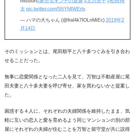
mission
#家売るオンナの逆襲
#北川景子
#松田翔
太
pic.twitter.com/5NYMlWErlx
— ハマの大ちゃん (@fraI4k7IOLnMiEc)
2019年2
月14日
そのミッションとは、尾田順平と八十多つぐみを引き合わ
せることだった。
無事に恋愛関係となった二人を見て、万智は不動産屋に尾
田夫妻と八十多夫妻を呼び寄せ、家を買わないかと提案し
た。
困惑する４人に、それぞれの夫婦関係を維持したまま、気
軽に互いの恋人と愛を育めるよう同じマンションの別の部
屋にそれぞれの夫婦が住むことを万智と留守堂が共に説得