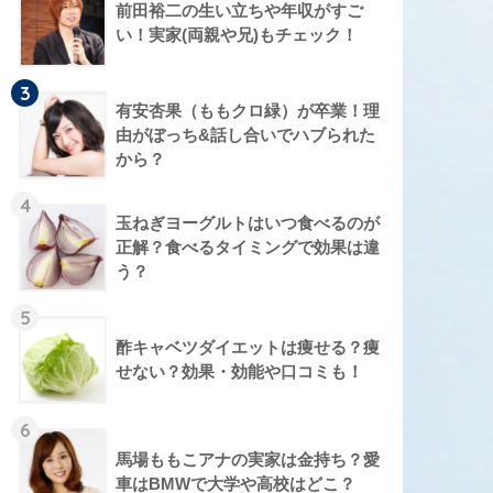
前田裕二の生い立ちや年収がすご
い！実家(両親や兄)もチェック！
3
有安杏果（ももクロ緑）が卒業！理
由がぼっち&話し合いでハブられた
から？
4
玉ねぎヨーグルトはいつ食べるのが
正解？食べるタイミングで効果は違
う？
5
酢キャベツダイエットは痩せる？痩
せない？効果・効能や口コミも！
6
馬場ももこアナの実家は金持ち？愛
車はBMWで大学や高校はどこ？