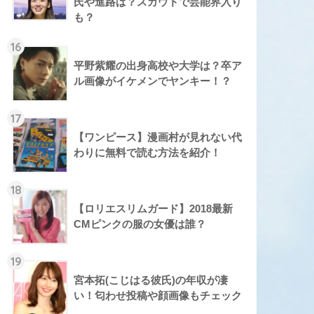
氏や進路は？スカウトで芸能界入り
も？
16
平野紫耀の出身高校や大学は？卒ア
ル画像がイケメンでヤンキー！？
17
【ワンピース】漫画村が見れない代
わりに無料で読む方法を紹介！
18
【ロリエスリムガード】2018最新
CMピンクの服の女優は誰？
19
宮本拓(こじはる彼氏)の年収が凄
い！匂わせ投稿や顔画像もチェック