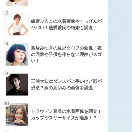
7
紺野ぶるまの水着画像やすっぴんが
ヤバい！熱愛彼氏や結婚も調査！
8
鳥居みゆきの旦那タロフの画像！夜
の回数や子供を作らない理由がスゴ
い！
9
三浦大知はダンスが上手いけど顔が
残念？嫁のあゆみの画像を調査！
10
トラウデン直美の水着画像を調査！
カップやスリーサイズが過激！？