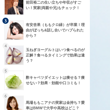
前田裕二の生い立ちや年収がすご
い！実家(両親や兄)もチェック！
3
有安杏果（ももクロ緑）が卒業！理
由がぼっち&話し合いでハブられた
から？
4
玉ねぎヨーグルトはいつ食べるのが
正解？食べるタイミングで効果は違
う？
5
酢キャベツダイエットは痩せる？痩
せない？効果・効能や口コミも！
6
馬場ももこアナの実家は金持ち？愛
車はBMWで大学や高校はどこ？