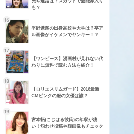
氏や進路は？スカウトで芸能界入り
も？
16
平野紫耀の出身高校や大学は？卒ア
ル画像がイケメンでヤンキー！？
17
【ワンピース】漫画村が見れない代
わりに無料で読む方法を紹介！
18
【ロリエスリムガード】2018最新
CMピンクの服の女優は誰？
19
宮本拓(こじはる彼氏)の年収が凄
い！匂わせ投稿や顔画像もチェック