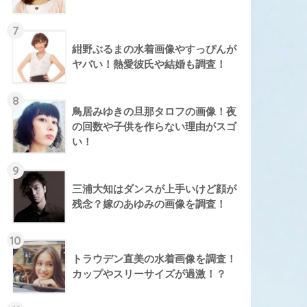
7
紺野ぶるまの水着画像やすっぴんが
ヤバい！熱愛彼氏や結婚も調査！
8
鳥居みゆきの旦那タロフの画像！夜
の回数や子供を作らない理由がスゴ
い！
9
三浦大知はダンスが上手いけど顔が
残念？嫁のあゆみの画像を調査！
10
トラウデン直美の水着画像を調査！
カップやスリーサイズが過激！？