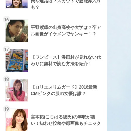
氏や進路は？スカウトで芸能界入り
も？
16
平野紫耀の出身高校や大学は？卒ア
ル画像がイケメンでヤンキー！？
17
【ワンピース】漫画村が見れない代
わりに無料で読む方法を紹介！
18
【ロリエスリムガード】2018最新
CMピンクの服の女優は誰？
19
宮本拓(こじはる彼氏)の年収が凄
い！匂わせ投稿や顔画像もチェック