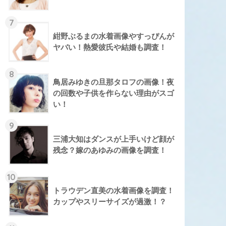
7
紺野ぶるまの水着画像やすっぴんが
ヤバい！熱愛彼氏や結婚も調査！
8
鳥居みゆきの旦那タロフの画像！夜
の回数や子供を作らない理由がスゴ
い！
9
三浦大知はダンスが上手いけど顔が
残念？嫁のあゆみの画像を調査！
10
トラウデン直美の水着画像を調査！
カップやスリーサイズが過激！？