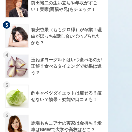
前田裕二の生い立ちや年収がすご
い！実家(両親や兄)もチェック！
3
有安杏果（ももクロ緑）が卒業！理
由がぼっち&話し合いでハブられた
から？
4
玉ねぎヨーグルトはいつ食べるのが
正解？食べるタイミングで効果は違
う？
5
酢キャベツダイエットは痩せる？痩
せない？効果・効能や口コミも！
6
馬場ももこアナの実家は金持ち？愛
車はBMWで大学や高校はどこ？