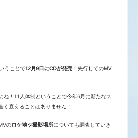
いうことで
12月9日にCDが発売
！先行してのMV
ですよね！11人体制ということで今年6月に新たなス
いは全く衰えることはありません！
MVの
ロケ地
や
撮影場所
についても調査していき