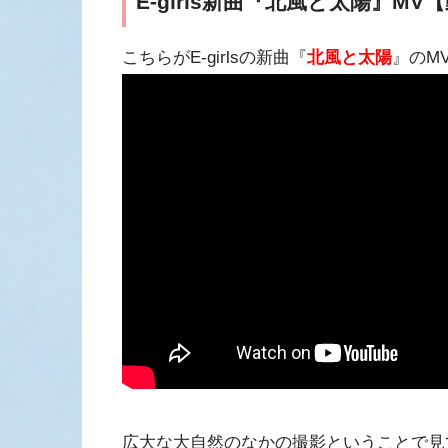
E-girls新曲『北風と太陽』MV
こちらがE-girlsの新曲『
北風と太陽
』のM
広大な大自然のなかの撮影ということで見