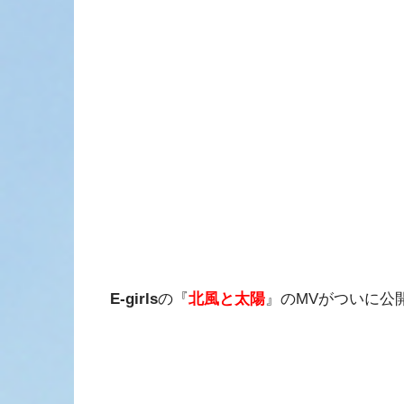
E-girls
の『
北風と太陽
』のMVがついに公