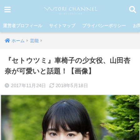
運営者プロフィール
サイトマップ
プライバシーポリシー
お
ホーム
芸能
『セトウツミ』車椅子の少女役、山田杏
奈が可愛いと話題！【画像】
2017年11月24日
2018年5月18日