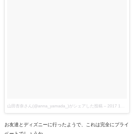
山田杏奈さん(@anna_yamada_)がシェアした投稿
–
2017 11月 15 4:04午前 PST
お友達とディズニーに行ったようで、これは完全にプライ
ベートでしょうか。