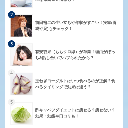
2
前田裕二の生い立ちや年収がすごい！実家(両
親や兄)もチェック！
3
有安杏果（ももクロ緑）が卒業！理由がぼっ
ち&話し合いでハブられたから？
4
玉ねぎヨーグルトはいつ食べるのが正解？食
べるタイミングで効果は違う？
5
酢キャベツダイエットは痩せる？痩せない？
効果・効能や口コミも！