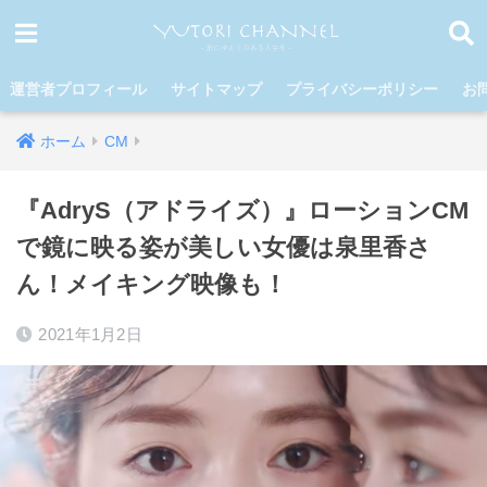
運営者プロフィール
サイトマップ
プライバシーポリシー
お
ホーム
CM
『AdryS（アドライズ）』ローションCM
で鏡に映る姿が美しい女優は泉里香さ
ん！メイキング映像も！
2021年1月2日