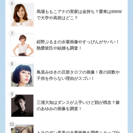
6
馬場ももこアナの実家は金持ち？愛車はBMW
で大学や高校はどこ？
7
紺野ぶるまの水着画像やすっぴんがヤバい！
熱愛彼氏や結婚も調査！
8
鳥居みゆきの旦那タロフの画像！夜の回数や
子供を作らない理由がスゴい！
9
三浦大知はダンスが上手いけど顔が残念？嫁
のあゆみの画像を調査！
10
トラウデン直美の水着画像を調査！カップや