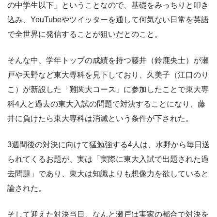
の中学生以下」ということなので、基礎をみっちりと叩き
込み、YouTubeやツイッターを通して何気ない日常を英語
で全世界に発信することが狙いだとのこと。
そんな中、学年トップの成績を持つ藤井（鈴鹿央士）が瀬
戸や天野など東大専科を見下しており、久美子（江口のり
こ）が新設した「難関大コース」に参加したことで東大専
科4人と過去の東大入試の問題で対決することになり、藤
井に負けたら東大専科は消滅という条件が下された。
3週間後の対決に向けて猛勉強する4人は、水野から毎日送
られてくるお題が、実は「実際に東大入試で出題された過
去問題」であり、東大は知識よりも想像力を欲していると
論された。
そして迎えた対決当日、なんと瀬戸は実家の都合で対決を