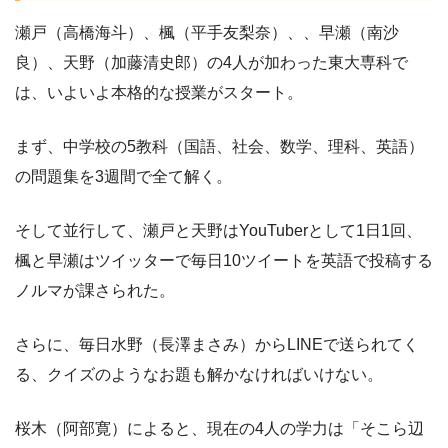
瀬戸（高橋海斗）、楓（平手友梨奈）、、早瀬（南沙
良）、天野（加藤清史郎）の4人が加わった東大専科で
は、いよいよ本格的な授業がスタート。
まず、中学校の5教科（国語、社会、数学、理科、英語）
の問題集を3週間で全て解く。
そして並行して、瀬戸と天野はYouTuberとして1日1回、
楓と早瀬はツイッターで毎日10ツイートを英語で投稿する
ノルマが課さられた。
さらに、毎日水野（長澤まさみ）からLINEで送られてく
る、クイズのようなお題も解かなければいけない。
桜木（阿部寛）によると、現在の4人の学力は「そこら辺