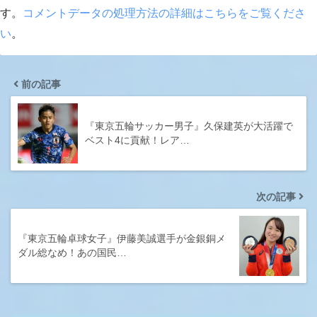
す。
コメントデータの処理方法の詳細はこちらをご覧くださ
い
。
前の記事
『東京五輪サッカー男子』久保建英が大活躍で
ベスト4に貢献！レア…
次の記事
『東京五輪卓球女子』伊藤美誠選手が金銀銅メ
ダル総なめ！あの国民…