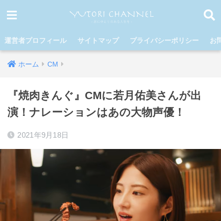
運営者プロフィール
サイトマップ
プライバシーポリシー
お
ホーム
CM
『焼肉きんぐ』CMに若月佑美さんが出
演！ナレーションはあの大物声優！
2021年9月18日