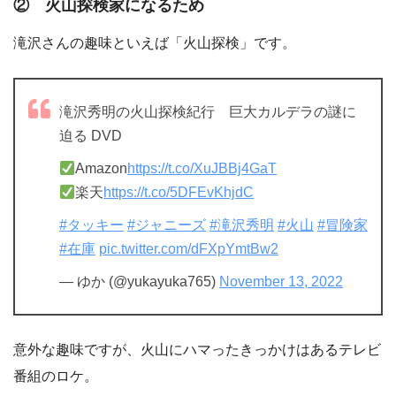
② 火山探検家になるため
滝沢さんの趣味といえば「火山探検」です。
滝沢秀明の火山探検紀行 巨大カルデラの謎に
迫る DVD
Amazon
https://t.co/XuJBBj4GaT
楽天
https://t.co/5DFEvKhjdC
#タッキー
#ジャニーズ
#滝沢秀明
#火山
#冒険家
#在庫
pic.twitter.com/dFXpYmtBw2
— ゆか (@yukayuka765)
November 13, 2022
意外な趣味ですが、火山にハマったきっかけはあるテレビ
番組のロケ。