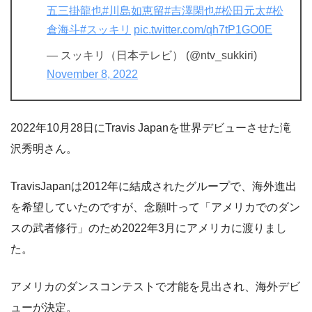
五三掛龍也
#川島如恵留
#吉澤閑也
#松田元太
#松
倉海斗
#スッキリ
pic.twitter.com/qh7tP1GO0E
— スッキリ（日本テレビ） (@ntv_sukkiri)
November 8, 2022
2022年10月28日にTravis Japanを世界デビューさせた滝
沢秀明さん。
TravisJapanは2012年に結成されたグループで、海外進出
を希望していたのですが、念願叶って「アメリカでのダン
スの武者修行」のため2022年3月にアメリカに渡りまし
た。
アメリカのダンスコンテストで才能を見出され、海外デビ
ューが決定。