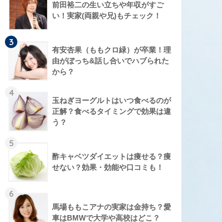
前田裕二の生い立ちや年収がすご
い！実家(両親や兄)もチェック！
3
有安杏果（ももクロ緑）が卒業！理
由がぼっち&話し合いでハブられた
から？
4
玉ねぎヨーグルトはいつ食べるのが
正解？食べるタイミングで効果は違
う？
5
酢キャベツダイエットは痩せる？痩
せない？効果・効能や口コミも！
6
馬場ももこアナの実家は金持ち？愛
車はBMWで大学や高校はどこ？