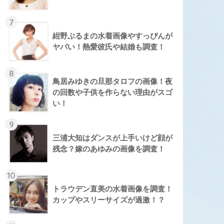
7
紺野ぶるまの水着画像やすっぴんが
ヤバい！熱愛彼氏や結婚も調査！
8
鳥居みゆきの旦那タロフの画像！夜
の回数や子供を作らない理由がスゴ
い！
9
三浦大知はダンスが上手いけど顔が
残念？嫁のあゆみの画像を調査！
10
トラウデン直美の水着画像を調査！
カップやスリーサイズが過激！？