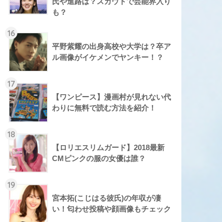
氏や進路は？スカウトで芸能界入り
も？
16
平野紫耀の出身高校や大学は？卒ア
ル画像がイケメンでヤンキー！？
17
【ワンピース】漫画村が見れない代
わりに無料で読む方法を紹介！
18
【ロリエスリムガード】2018最新
CMピンクの服の女優は誰？
19
宮本拓(こじはる彼氏)の年収が凄
い！匂わせ投稿や顔画像もチェック