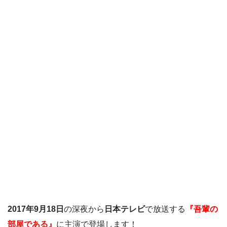
2017年9月18日
の深夜から
日本テレビ
で放送する
『吾輩の
部屋である』
に主演で登場します！