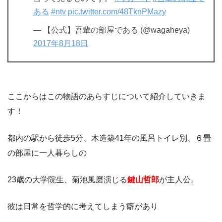
ある
#ntv
pic.twitter.com/48TknPMazy
— 【公式】吾輩の部屋である (@wagaheya)
2017年8月18日
ここからはこの物語のあらすじについて紹介していきま
す！
都内の駅から徒歩5分、木造築41年の風呂トイレ別、６畳
の部屋に一人暮らしの
23歳の大学院生、菊池風磨演じる
鍵山哲郎
が主人公。
彼は日常を哲学的に考えてしまう癖があり