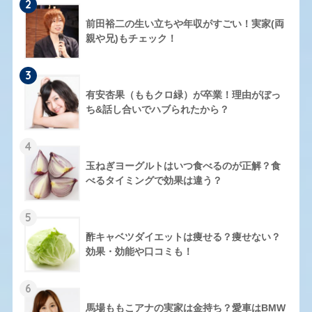
2
前田裕二の生い立ちや年収がすごい！実家(両
親や兄)もチェック！
3
有安杏果（ももクロ緑）が卒業！理由がぼっ
ち&話し合いでハブられたから？
4
玉ねぎヨーグルトはいつ食べるのが正解？食
べるタイミングで効果は違う？
5
酢キャベツダイエットは痩せる？痩せない？
効果・効能や口コミも！
6
馬場ももこアナの実家は金持ち？愛車はBMW