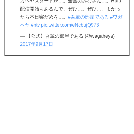
ガヘヤスタートか…。全国のみなさん…。Hulu
配信開始もあるんで、ぜひ…。ぜひ…。よかっ
たら本日寝だめを…。
#吾輩の部屋である
#ワガ
ヘヤ
#ntv
pic.twitter.com/eNcbujQ973
— 【公式】吾輩の部屋である (@wagaheya)
2017年9月17日