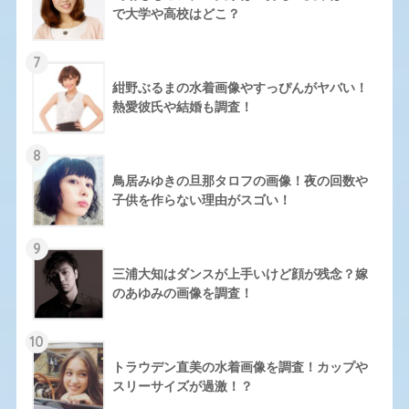
で大学や高校はどこ？
7
紺野ぶるまの水着画像やすっぴんがヤバい！
熱愛彼氏や結婚も調査！
8
鳥居みゆきの旦那タロフの画像！夜の回数や
子供を作らない理由がスゴい！
9
三浦大知はダンスが上手いけど顔が残念？嫁
のあゆみの画像を調査！
10
トラウデン直美の水着画像を調査！カップや
スリーサイズが過激！？