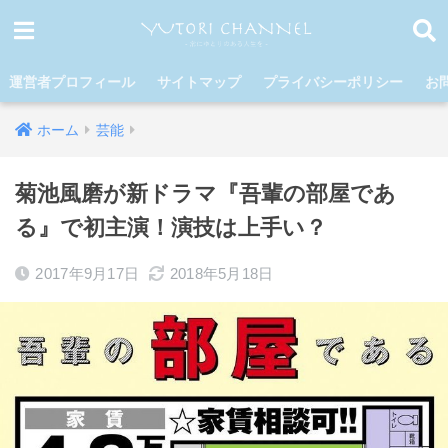
運営者プロフィール
サイトマップ
プライバシーポリシー
お
ホーム
芸能
菊池風磨が新ドラマ『吾輩の部屋であ
る』で初主演！演技は上手い？
2017年9月17日
2018年5月18日