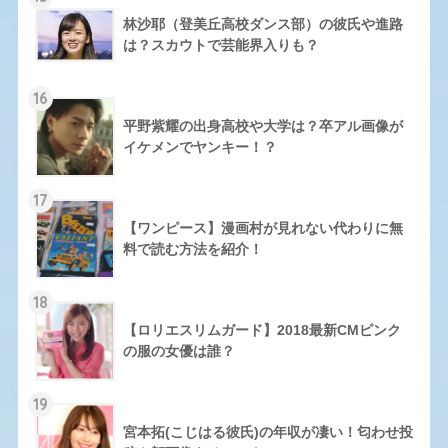
林沙耶（登美丘高校ダンス部）の彼氏や進路
は？スカウトで芸能界入りも？
16
平野紫耀の出身高校や大学は？卒アル画像が
イケメンでヤンキー！？
17
【ワンピース】漫画村が見れない代わりに無
料で読む方法を紹介！
18
【ロリエスリムガード】2018最新CMピンク
の服の女優は誰？
19
宮本拓(こじはる彼氏)の年収が凄い！匂わせ投