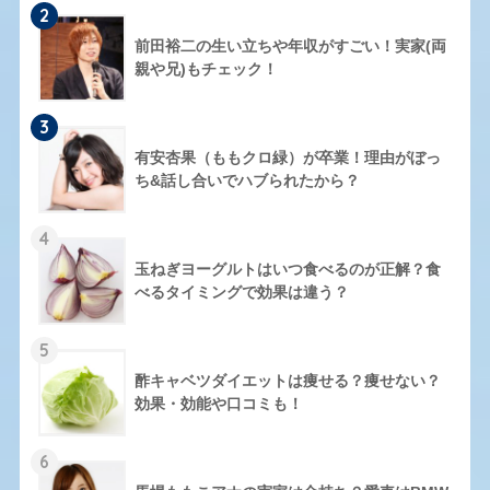
2
前田裕二の生い立ちや年収がすごい！実家(両
親や兄)もチェック！
3
有安杏果（ももクロ緑）が卒業！理由がぼっ
ち&話し合いでハブられたから？
4
玉ねぎヨーグルトはいつ食べるのが正解？食
べるタイミングで効果は違う？
5
酢キャベツダイエットは痩せる？痩せない？
効果・効能や口コミも！
6