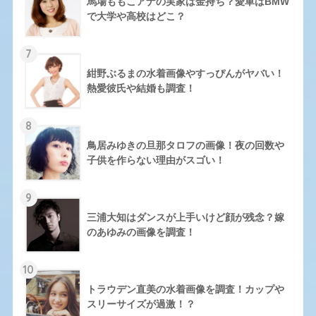
馬場ももこアナの実家は金持ち？愛車はBMW
で大学や高校はどこ？
7
紺野ぶるまの水着画像やすっぴんがヤバい！
熱愛彼氏や結婚も調査！
8
鳥居みゆきの旦那タロフの画像！夜の回数や
子供を作らない理由がスゴい！
9
三浦大知はダンスが上手いけど顔が残念？嫁
のあゆみの画像を調査！
10
トラウデン直美の水着画像を調査！カップや
スリーサイズが過激！？