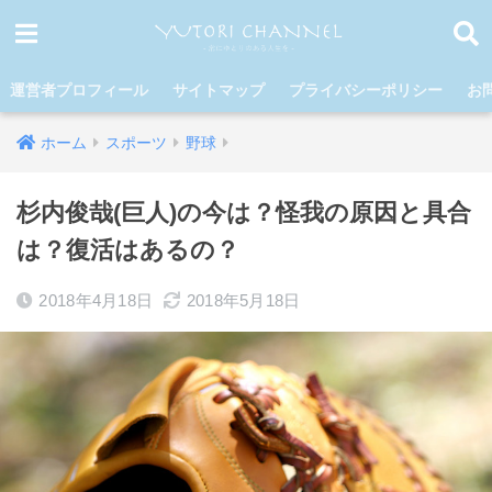
運営者プロフィール
サイトマップ
プライバシーポリシー
お
ホーム
スポーツ
野球
杉内俊哉(巨人)の今は？怪我の原因と具合
は？復活はあるの？
2018年4月18日
2018年5月18日