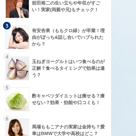
前田裕二の生い立ちや年収がすご
い！実家(両親や兄)もチェック！
3
有安杏果（ももクロ緑）が卒業！理
由がぼっち&話し合いでハブられた
から？
4
玉ねぎヨーグルトはいつ食べるのが
正解？食べるタイミングで効果は違
う？
5
酢キャベツダイエットは痩せる？痩
せない？効果・効能や口コミも！
6
馬場ももこアナの実家は金持ち？愛
車はBMWで大学や高校はどこ？