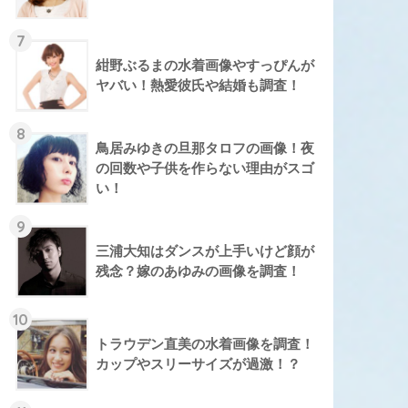
7
紺野ぶるまの水着画像やすっぴんが
ヤバい！熱愛彼氏や結婚も調査！
8
鳥居みゆきの旦那タロフの画像！夜
の回数や子供を作らない理由がスゴ
い！
9
三浦大知はダンスが上手いけど顔が
残念？嫁のあゆみの画像を調査！
10
トラウデン直美の水着画像を調査！
カップやスリーサイズが過激！？