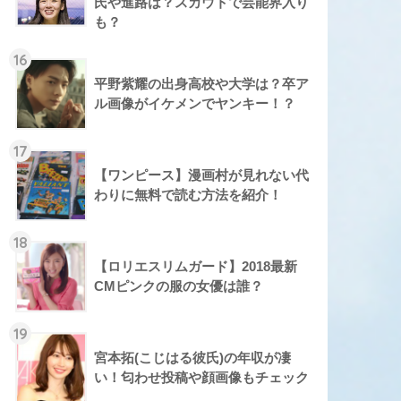
氏や進路は？スカウトで芸能界入り
も？
16
平野紫耀の出身高校や大学は？卒ア
ル画像がイケメンでヤンキー！？
17
【ワンピース】漫画村が見れない代
わりに無料で読む方法を紹介！
18
【ロリエスリムガード】2018最新
CMピンクの服の女優は誰？
19
宮本拓(こじはる彼氏)の年収が凄
い！匂わせ投稿や顔画像もチェック