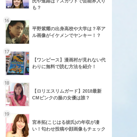
氏や進路は？スカウトで芸能界入り
も？
16
平野紫耀の出身高校や大学は？卒ア
ル画像がイケメンでヤンキー！？
17
【ワンピース】漫画村が見れない代
わりに無料で読む方法を紹介！
18
【ロリエスリムガード】2018最新
CMピンクの服の女優は誰？
19
宮本拓(こじはる彼氏)の年収が凄
い！匂わせ投稿や顔画像もチェック