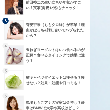
前田裕二の生い立ちや年収がすご
い！実家(両親や兄)もチェック！
3
有安杏果（ももクロ緑）が卒業！理
由がぼっち&話し合いでハブられた
から？
4
玉ねぎヨーグルトはいつ食べるのが
正解？食べるタイミングで効果は違
う？
5
酢キャベツダイエットは痩せる？痩
せない？効果・効能や口コミも！
6
馬場ももこアナの実家は金持ち？愛
車はBMWで大学や高校はどこ？