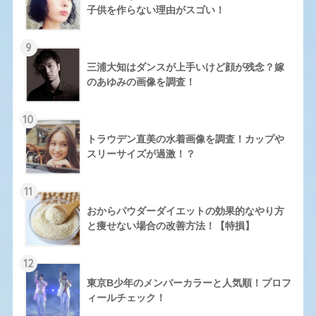
子供を作らない理由がスゴい！
9
三浦大知はダンスが上手いけど顔が残念？嫁
のあゆみの画像を調査！
10
トラウデン直美の水着画像を調査！カップや
スリーサイズが過激！？
11
おからパウダーダイエットの効果的なやり方
と痩せない場合の改善方法！【特損】
12
東京B少年のメンバーカラーと人気順！プロフ
ィールチェック！