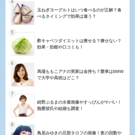
4
玉ねぎヨーグルトはいつ食べるのが正解？食
べるタイミングで効果は違う？
5
酢キャベツダイエットは痩せる？痩せない？
効果・効能や口コミも！
6
馬場ももこアナの実家は金持ち？愛車はBMW
で大学や高校はどこ？
7
紺野ぶるまの水着画像やすっぴんがヤバい！
熱愛彼氏や結婚も調査！
8
鳥居みゆきの旦那タロフの画像！夜の回数や