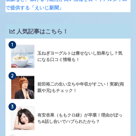
で提供する「えいじ新聞」
人気記事はこちら！
1
玉ねぎヨーグルトは痩せないし効果なし？気
になる口コミ情報も！
2
前田裕二の生い立ちや年収がすごい！実家(両
親や兄)もチェック！
3
有安杏果（ももクロ緑）が卒業！理由がぼっ
ち&話し合いでハブられたから？