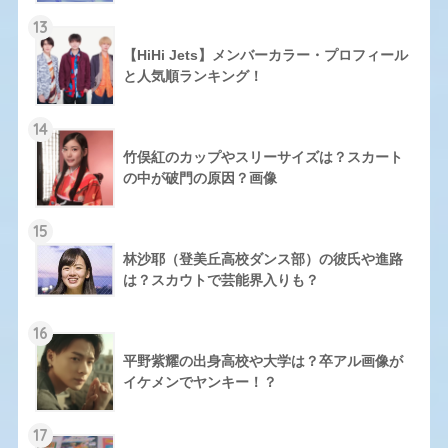
13
【HiHi Jets】メンバーカラー・プロフィール
と人気順ランキング！
14
竹俣紅のカップやスリーサイズは？スカート
の中が破門の原因？画像
15
林沙耶（登美丘高校ダンス部）の彼氏や進路
は？スカウトで芸能界入りも？
16
平野紫耀の出身高校や大学は？卒アル画像が
イケメンでヤンキー！？
17