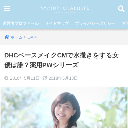
運営者プロフィール
サイトマップ
プライバシーポリシー
お
ホーム
CM
DHCベースメイクCMで水撒きをする女
優は誰？薬用PWシリーズ
2018年5月11日
2018年5月18日