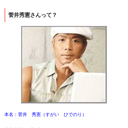
菅井秀憲さんって？
本名：菅井 秀憲（すがい ひでのり）