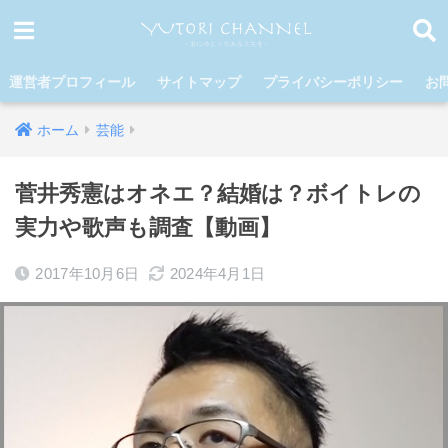
運営者プロフィール
サイトマップ
プライバシーポリシー
お
ホーム
芸能
菅井秀憲はオネエ？結婚は？ボイトレの
実力や歌声も調査【動画】
2017年10月6日
2024年4月1日