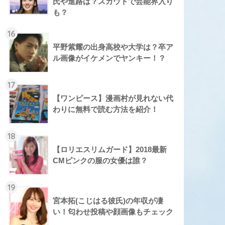
氏や進路は？スカウトで芸能界入り
も？
16
平野紫耀の出身高校や大学は？卒ア
ル画像がイケメンでヤンキー！？
17
【ワンピース】漫画村が見れない代
わりに無料で読む方法を紹介！
18
【ロリエスリムガード】2018最新
CMピンクの服の女優は誰？
19
宮本拓(こじはる彼氏)の年収が凄
い！匂わせ投稿や顔画像もチェック