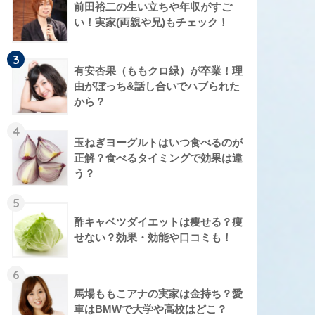
前田裕二の生い立ちや年収がすご
い！実家(両親や兄)もチェック！
3
有安杏果（ももクロ緑）が卒業！理
由がぼっち&話し合いでハブられた
から？
4
玉ねぎヨーグルトはいつ食べるのが
正解？食べるタイミングで効果は違
う？
5
酢キャベツダイエットは痩せる？痩
せない？効果・効能や口コミも！
6
馬場ももこアナの実家は金持ち？愛
車はBMWで大学や高校はどこ？