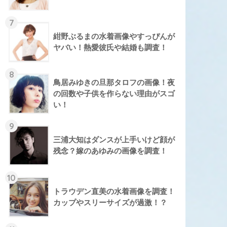
7
紺野ぶるまの水着画像やすっぴんが
ヤバい！熱愛彼氏や結婚も調査！
8
鳥居みゆきの旦那タロフの画像！夜
の回数や子供を作らない理由がスゴ
い！
9
三浦大知はダンスが上手いけど顔が
残念？嫁のあゆみの画像を調査！
10
トラウデン直美の水着画像を調査！
カップやスリーサイズが過激！？