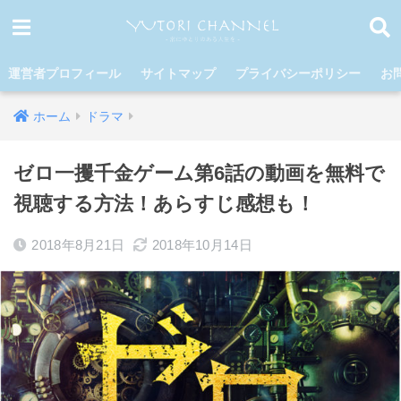
運営者プロフィール
サイトマップ
プライバシーポリシー
お
ホーム
ドラマ
ゼロ一攫千金ゲーム第6話の動画を無料で
視聴する方法！あらすじ感想も！
2018年8月21日
2018年10月14日