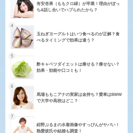
有安杏果（ももクロ緑）が卒業！理由がぼっ
ち&話し合いでハブられたから？
4
玉ねぎヨーグルトはいつ食べるのが正解？食
べるタイミングで効果は違う？
5
酢キャベツダイエットは痩せる？痩せない？
効果・効能や口コミも！
6
馬場ももこアナの実家は金持ち？愛車はBMW
で大学や高校はどこ？
7
紺野ぶるまの水着画像やすっぴんがヤバい！
熱愛彼氏や結婚も調査！