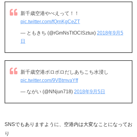
新千歳空港やべえって！！
pic.twitter.com/fQrnKgCeZT
— ともきち (@rGmNsTtOClSztux)
2018年9月5
日
新千歳空港ボロボロだしあちこち水浸し
pic.twitter.com/9VBtmvaYff
— ながい (@NNjun718)
2018年9月5日
SNSでもありますように、空港内は大変なことになってお
り