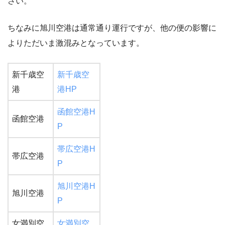
さい。
ちなみに旭川空港は通常通り運行ですが、他の便の影響に
よりただいま激混みとなっています。
新千歳空
新千歳空
港
港HP
函館空港H
函館空港
P
帯広空港H
帯広空港
P
旭川空港H
旭川空港
P
女満別空
女満別空