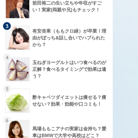
前田裕二の生い立ちや年収がすご
い！実家(両親や兄)もチェック！
3
有安杏果（ももクロ緑）が卒業！理
由がぼっち&話し合いでハブられた
から？
4
玉ねぎヨーグルトはいつ食べるのが
正解？食べるタイミングで効果は違
う？
5
酢キャベツダイエットは痩せる？痩
せない？効果・効能や口コミも！
6
馬場ももこアナの実家は金持ち？愛
車はBMWで大学や高校はどこ？