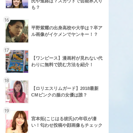
氏や進路は？スカウトで芸能界入り
も？
16
平野紫耀の出身高校や大学は？卒ア
ル画像がイケメンでヤンキー！？
17
【ワンピース】漫画村が見れない代
わりに無料で読む方法を紹介！
18
【ロリエスリムガード】2018最新
CMピンクの服の女優は誰？
19
宮本拓(こじはる彼氏)の年収が凄
い！匂わせ投稿や顔画像もチェック