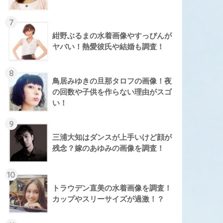
7
紺野ぶるまの水着画像やすっぴんが
ヤバい！熱愛彼氏や結婚も調査！
8
鳥居みゆきの旦那タロフの画像！夜
の回数や子供を作らない理由がスゴ
い！
9
三浦大知はダンスが上手いけど顔が
残念？嫁のあゆみの画像を調査！
10
トラウデン直美の水着画像を調査！
カップやスリーサイズが過激！？